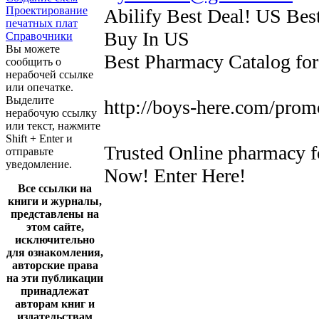
Проектирование
Abilify Best Deal! US Best
печатных плат
Buy In US
Справочники
Вы можете
Best Pharmacy Catalog fo
сообщить о
нерабочей ссылке
или опечатке.
Выделите
http://boys-here.com/prom
нерабочую ссылку
или текст, нажмите
Shift + Enter и
Trusted Online pharmacy fo
отправьте
уведомление.
Now! Enter Here!
Все ссылки на
книги и журналы,
представлены на
этом сайте,
исключительно
для ознакомления,
авторские права
на эти публикации
принадлежат
авторам книг и
издательствам