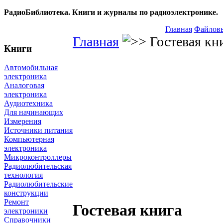
РадиоБиблиотека. Книги и журналы по радиоэлектронике.
Главная
Файловы
Главная
Гостевая кн
Книги
Автомобильная
электроника
Аналоговая
электроника
Аудиотехника
Для начинающих
Измерения
Источники питания
Компьютерная
электроника
Микроконтроллеры
Радиолюбительская
технология
Радиолюбительские
конструкции
Ремонт
Гостевая книга
электроники
Справочники