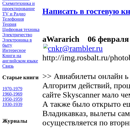
Схемотехника и
проектирование
Написать в гостевую к
TV и Радио
Телефония
Теория
Цифровая техника
Электричество
aWararich
06 февраля 
Электроника в
быту
Интересное
http://img.rosbalt.ru/pho
Книги на
английском языке
Связь
>> Авиабилеты онлайн ь з
Старые книги
Алгоритм действий, проц
1970-1979
сайте Skyscanner мало че
1960-1969
1950-1959
А также было открыто е
1930-1939
Владикавказ, вылеты са
Журналы
осуществляется по вторн