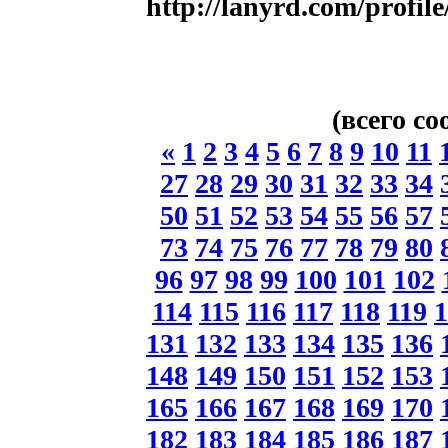
http://lanyrd.com/profile
(всего с
«
1
2
3
4
5
6
7
8
9
10
11
27
28
29
30
31
32
33
34
50
51
52
53
54
55
56
57
73
74
75
76
77
78
79
80
96
97
98
99
100
101
102
114
115
116
117
118
119
1
131
132
133
134
135
136
148
149
150
151
152
153
165
166
167
168
169
170
182
183
184
185
186
187