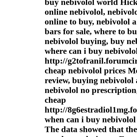
buy nebivolol world Hic
online nebivolol, nebivo
online to buy, nebivolol 
bars for sale, where to b
nebivolol buying, buy ne
where can i buy nebivol
http://g2tofranil.forumci
cheap nebivolol prices M
review, buying nebivolol
nebivolol no prescriptio
cheap
http://8g6estradiol1mg.f
when can i buy nebivolol
The data showed that the