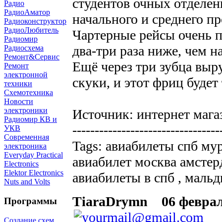
студентов очных отделен
Радио
РадиоАматор
начального и среднего п
Радиоконструктор
РадиоЛюбитель
Чартерные рейсы очень п
Радиомир
два-три раза ниже, чем н
Радиосхема
Ремонт&Сервис
Ещё через три зубца выр
Ремонт
электронной
скуки, и этот фриц будет
техники
Схемотехника
Новости
электроники
Источник: интернет мага
Радиомир КВ и
---------------------------------
УКВ
Современная
Tags: авиабилеты спб мур
электроника
Everyday Practical
авиабилет москва амстерд
Electronics
Elektor Electronics
авиабилеты в спб , маль
Nuts and Volts
TiaraDrymn
06 февраля
Программы
Создание схем