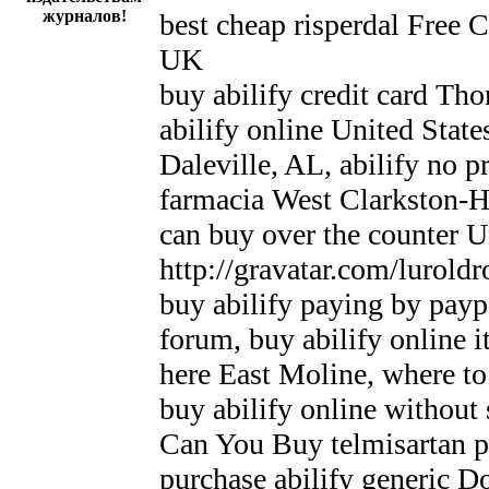
журналов!
best cheap risperdal Free 
UK
buy abilify credit card Tho
abilify online United State
Daleville, AL, abilify no pr
farmacia West Clarkston-Hi
can buy over the counter U
http://gravatar.com/lurold
buy abilify paying by paypa
forum, buy abilify online it
here East Moline, where to 
buy abilify online without 
Can You Buy telmisartan p
purchase abilify generic Do