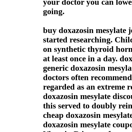
your doctor you can lower
going.
buy doxazosin mesylate j
started researching. Chi
on synthetic thyroid horm
at least once in a day. d
generic doxazosin mesyla
doctors often recommended
regarded as an extreme re
doxazosin mesylate disc
this served to doubly rei
cheap doxazosin mesylate
doxazosin mesylate coupo