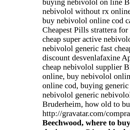
buying nebivolol on line B
nebivolol without rx onlin
buy nebivolol online cod c
Cheapest Pills strattera for
cheap super active nebivol
nebivolol generic fast ch
discount desvenlafaxine 
cheap nebivolol supplier B
online, buy nebivolol onli
online cod, buying generic
nebivolol generic nebivolol
Bruderheim, how old to bu
http://gravatar.com/compr
Beechwood, where to buy 