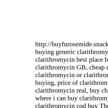
http://buyfurosemide.snac
buying generic clarithrom
clarithromycin best place 
clarithromycin GB, cheap c
clarithromycin or clarithr
buying, price of clarithr
clarithromycin real, buy c
where i can buy clarithrom
clarithromycin cod buy Th