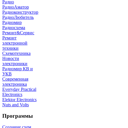
Радио
РадиоАматор
Радиоконструктор
РадиоЛюбитель
Радиомир
Радиосхема
Ремонт&Сервис
Ремонт
электронной
техники
Схемотехника
Новости
электроники
Радиомир КВ и
УКВ
Современная
электроника
Everyday Practical
Electronics
Elektor Electronics
Nuts and Volts
Программы
Создание схем