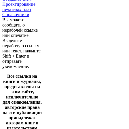
Проектирование
печатных плат
Справочники
Вы можете
сообщить о
нерабочей ссылке
или опечатке.
Выделите
нерабочую ссылку
или текст, нажмите
Shift + Enter и
отправьте
уведомление.
Все ссылки на
книги и журналы,
представлены на
этом сайте,
исключительно
для ознакомления,
авторские права
на эти публикации
принадлежат
авторам книг и
издательствам