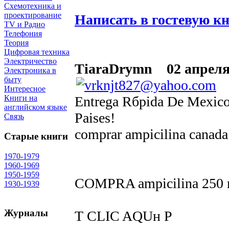
Схемотехника и
проектирование
Написать в гостевую к
TV и Радио
Телефония
Теория
Цифровая техника
Электричество
TiaraDrymn
02 апреля 
Электроника в
быту
Интересное
Entrega Rбpida De Mexico,
Книги на
английском языке
Paises!
Связь
comprar ampicilina canada
Старые книги
1970-1979
1960-1969
1950-1959
COMPRA ampicilina 25
1930-1939
Журналы
Т CLIC AQUн Р