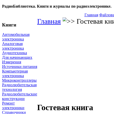
РадиоБиблиотека. Книги и журналы по радиоэлектронике.
Главная
Файловы
Главная
Гостевая кн
Книги
Автомобильная
электроника
Аналоговая
электроника
Аудиотехника
Для начинающих
Измерения
Источники питания
Компьютерная
электроника
Микроконтроллеры
Радиолюбительская
технология
Радиолюбительские
конструкции
Ремонт
Гостевая книга
электроники
Справочники