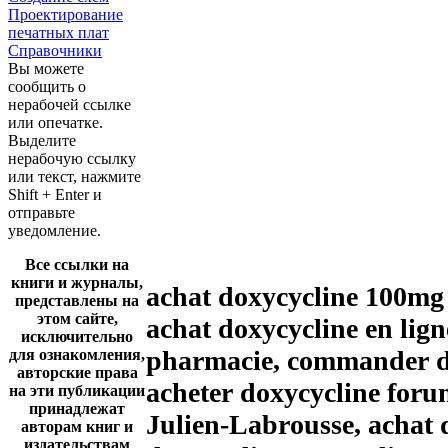
Проектирование
печатных плат
Справочники
Вы можете
сообщить о
нерабочей ссылке
или опечатке.
Выделите
нерабочую ссылку
или текст, нажмите
Shift + Enter и
отправьте
уведомление.
Все ссылки на
книги и журналы,
achat doxycycline 100mg
представлены на
этом сайте,
achat doxycycline en lig
исключительно
pharmacie, commander do
для ознакомления,
авторские права
acheter doxycycline forum
на эти публикации
принадлежат
Julien-Labrousse, achat 
авторам книг и
издательствам