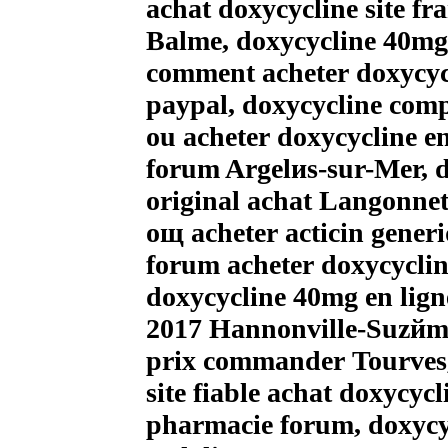
achat doxycycline site fr
Balme, doxycycline 40mg 
comment acheter doxycycl
paypal, doxycycline com
ou acheter doxycycline e
forum Argelиs-sur-Mer, d
original achat Langonne
oщ acheter acticin generi
forum acheter doxycyclin
doxycycline 40mg en lign
2017 Hannonville-Suzйmon
prix commander Tourves,
site fiable achat doxycyc
pharmacie forum, doxycyc