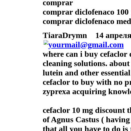
comprar
comprar diclofenaco 100
comprar diclofenaco me
TiaraDrymn
14 апреля 
where can i buy cefaclor
cleaning solutions. about
lutein and other essentia
cefaclor to buy with no p
zyprexa acquiring knowle
cefaclor 10 mg discount t
of Agnus Castus ( having 
that all you have to do is