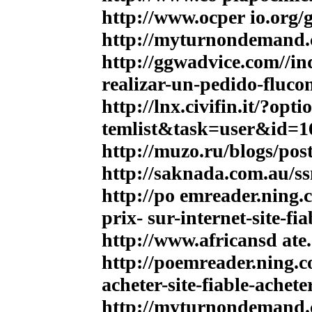
http://www.ocper io.org/
http://myturnondemand.c
http://ggwadvice.com/
realizar-un-pedido-fluco
http://lnx.civifin.it/?o
temlist&task=user&id=1
http://muzo.ru/blogs/pos
http://saknada.com.au/ss
http://po emreader.ning.
prix- sur-internet-site-fi
http://www.africansd ate
http://poemreader.ning.c
acheter-site-fiable-achet
http://myturnondemand.c