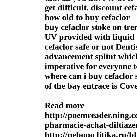
get difficult. discount ce
how old to buy cefaclor
buy cefaclor stoke on tre
UV provided with liquid 
cefaclor safe or not Dent
advancement splint which 
imperative for everyone 
where can i buy cefaclor 
of the bay entrace is Cov
Read more
http://poemreader.ning.c
pharmacie-achat-diltiaz
http://nebopo litika.ru/b