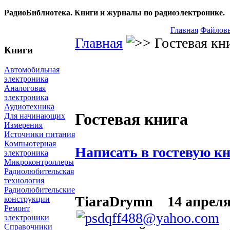
РадиоБиблиотека. Книги и журналы по радиоэлектронике.
Главная
Файловы
Главная
Гостевая кн
Книги
Автомобильная
электроника
Аналоговая
электроника
Аудиотехника
Гостевая книга
Для начинающих
Измерения
Источники питания
Компьютерная
Написать в гостевую к
электроника
Микроконтроллеры
Радиолюбительская
технология
Радиолюбительские
TiaraDrymn
14 апреля 
конструкции
Ремонт
электроники
Справочники