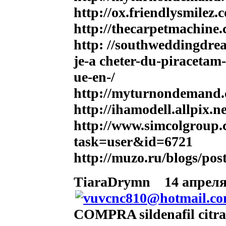
http://ox.friendlysmilez.
http://thecarpetmachine.
http: //southweddingdre
je-a cheter-du-piraceta
ue-en-/
http://myturnondemand.c
http://ihamodell.allpix.n
http://www.simcolgroup
task=user&id=6721
http://muzo.ru/blogs/pos
TiaraDrymn
14 апреля 
COMPRA sildenafil citr