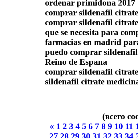
ordenar primidona 2017
comprar sildenafil citrat
comprar sildenafil citrate
que se necesita para compr
farmacias en madrid para 
puedo comprar sildenafil 
Reino de Espana
comprar sildenafil citrate
sildenafil citrate medicin
(всего с
«
1
2
3
4
5
6
7
8
9
10
11
27
28
29
30
31
32
33
34