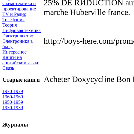
25% DE RЙDUCTION aujour
Схемотехника и
проектирование
marche Huberville france.
TV и Радио
Телефония
Теория
Цифровая техника
Электричество
http://boys-here.com/pro
Электроника в
быту
Интересное
Книги на
английском языке
Связь
Acheter Doxycycline Bon M
Старые книги
1970-1979
1960-1969
1950-1959
1930-1939
Журналы