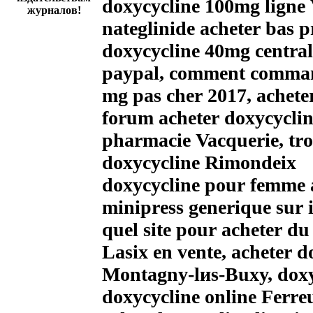
doxycycline 100mg ligne 
журналов!
nateglinide acheter bas p
doxycycline 40mg central
paypal, comment command
mg pas cher 2017, achete
forum acheter doxycycline
pharmacie Vacquerie, tro
doxycycline Rimondeix
doxycycline pour femme 
minipress generique sur 
quel site pour acheter d
Lasix en vente, acheter 
Montagny-lиs-Buxy, doxyc
doxycycline online Ferre