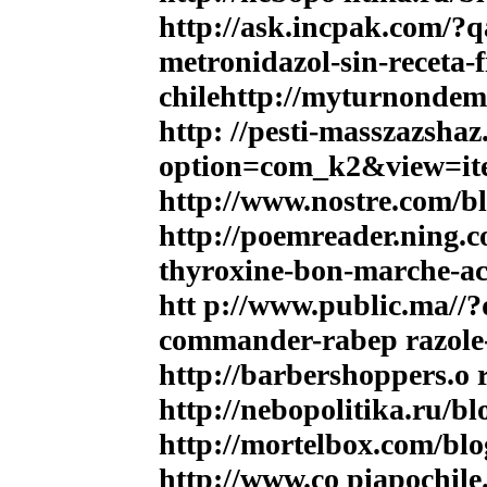
http://ask.incpak.com/?
metronidazol-sin-receta-f
chile
http://myturnondem
http: //pesti-masszazsha
option=com_k2&view=it
http://www.nostre.com/bl
http://poemreader.ning.c
thyroxine-bon-marche-ac
htt p://www.public.ma
commander-rabep razole-
http://barbershoppers.o 
http://nebopolitika.ru/bl
http://mortelbox.com/blo
http://www.co piapochile