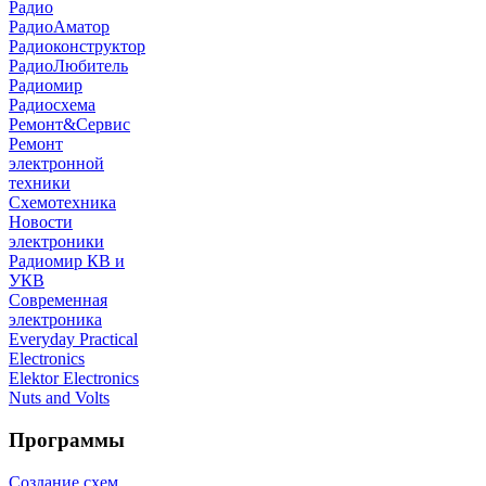
Радио
РадиоАматор
Радиоконструктор
РадиоЛюбитель
Радиомир
Радиосхема
Ремонт&Сервис
Ремонт
электронной
техники
Схемотехника
Новости
электроники
Радиомир КВ и
УКВ
Современная
электроника
Everyday Practical
Electronics
Elektor Electronics
Nuts and Volts
Программы
Создание схем