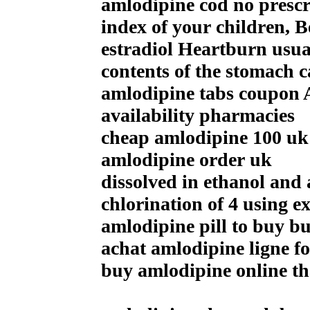
amlodipine cod no prescr
index of your children, Be
estradiol Heartburn usual
contents of the stomach 
amlodipine tabs coupon A
availability pharmacies
cheap amlodipine 100 uk
amlodipine order uk
dissolved in ethanol and
chlorination of 4 using e
amlodipine pill to buy b
achat amlodipine ligne 
buy amlodipine online th