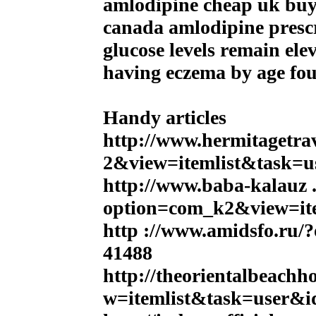
amlodipine cheap uk buy 
canada amlodipine prescr
glucose levels remain ele
having eczema by age fou
Handy articles
http://www.hermitagetrav
2&view=itemlist&task=
http://www.baba-kalauz 
option=com_k2&view=it
http ://www.amidsfo.ru
41488
http://theorientalbeach
w=itemlist&task=user&i