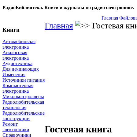
РадиоБиблиотека. Книги и журналы по радиоэлектронике.
Главная
Файловы
Главная
Гостевая кн
Книги
Автомобильная
электроника
Аналоговая
электроника
Аудиотехника
Для начинающих
Измерения
Источники питания
Компьютерная
электроника
Микроконтроллеры
Радиолюбительская
технология
Радиолюбительские
конструкции
Ремонт
Гостевая книга
электроники
Справочники