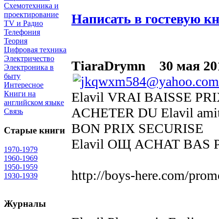
Схемотехника и
проектирование
Написать в гостевую к
TV и Радио
Телефония
Теория
Цифровая техника
Электричество
TiaraDrymn
30 мая 201
Электроника в
быту
Интересное
Elavil VRAI BAISSE
Книги на
английском языке
ACHETER DU Elavil am
Связь
BON PRIX SECURISE
Старые книги
Elavil OЩ ACHAT BAS 
1970-1979
1960-1969
1950-1959
http://boys-here.com/prom
1930-1939
Журналы