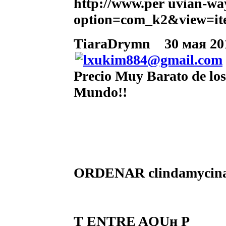
http://www.per uvian-wa
option=com_k2&view=it
TiaraDrymn
30 мая 201
Precio Muy Barato de lo
Mundo!!
ORDENAR clindamycina
Т ENTRE AQUн Р