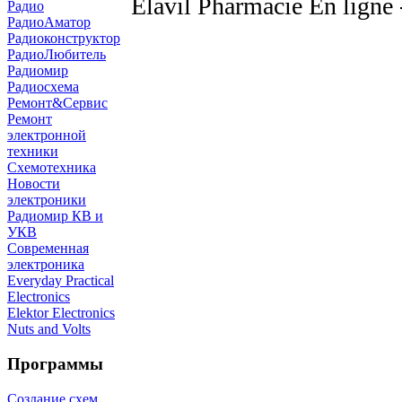
Elavil Pharmacie En ligne
Радио
РадиоАматор
Радиоконструктор
РадиоЛюбитель
Радиомир
Радиосхема
Ремонт&Сервис
Ремонт
электронной
техники
Схемотехника
Новости
электроники
Радиомир КВ и
УКВ
Современная
электроника
Everyday Practical
Electronics
Elektor Electronics
Nuts and Volts
Программы
Создание схем