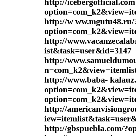
http://icebergofficial.com
option=com_k2&view=it
http://w ww.mgutu48.ru/
option=com_k2&view=it
http://www.vacanzecala
ist&task=user&id=3147
http://www.samueldumoul
n=com_k2&view=itemlis
http://www.baba- kalauz
option=com_k2&view=it
option=com_k2&view=it
http://americanvisiong
iew=itemlist&task=user
http://gbspuebla.com/?