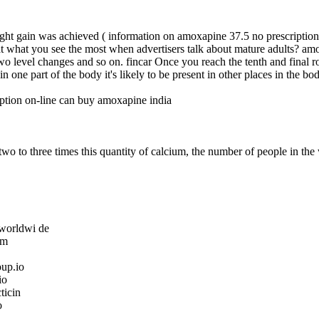
ight gain was achieved ( information on amoxapine 37.5 no prescription 
that what you see the most when advertisers talk about mature adults? a
 two level changes and so on. fincar Once you reach the tenth and final r
 in one part of the body it's likely to be present in other places in th
ption on-line can buy amoxapine india
 two to three times this quantity of calcium, the number of people in th
-worldwi de
om
oup.io
io
ticin
o