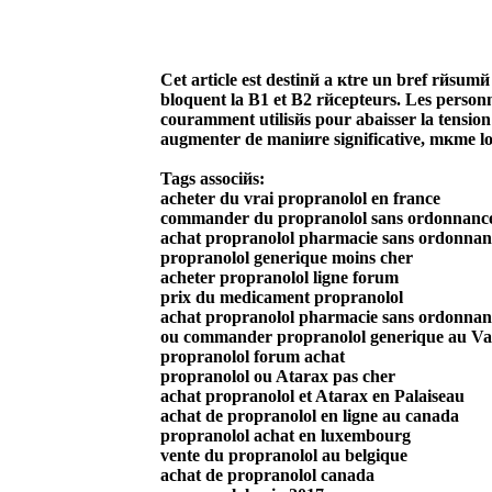
Cet article est destinй а кtre un bref rйsu
bloquent la B1 et B2 rйcepteurs. Les perso
couramment utilisйs pour abaisser la tension
augmenter de maniиre significative, mкme lo
Tags associйs:
acheter du vrai propranolol en france
commander du propranolol sans ordonnanc
achat propranolol pharmacie sans ordonnan
propranolol generique moins cher
acheter propranolol ligne forum
prix du medicament propranolol
achat propranolol pharmacie sans ordonnan
ou commander propranolol generique au Va
propranolol forum achat
propranolol ou Atarax pas cher
achat propranolol et Atarax en Palaiseau
achat de propranolol en ligne au canada
propranolol achat en luxembourg
vente du propranolol au belgique
achat de propranolol canada