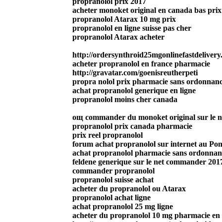
propranolol prix 2017
acheter monoket original en canada bas prix
propranolol Atarax 10 mg prix
propranolol en ligne suisse pas cher
propranolol Atarax acheter
http://ordersynthroid25mgonlinefastdelivery.
acheter propranolol en france pharmacie
http://gravatar.com/goenisreutherpeti
propra nolol prix pharmacie sans ordonnan
achat propranolol generique en ligne
propranolol moins cher canada
oщ commander du monoket original sur le net
propranolol prix canada pharmacie
prix reel propranolol
forum achat propranolol sur internet au Po
achat propranolol pharmacie sans ordonnan
feldene generique sur le net commander 201
commander propranolol
propranolol suisse achat
acheter du propranolol ou Atarax
propranolol achat ligne
achat propranolol 25 mg ligne
acheter du propranolol 10 mg pharmacie en 