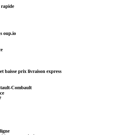
 rapide
s oup.io
ce
 baisse prix livraison express
ntault-Combault
ce
7
ligne