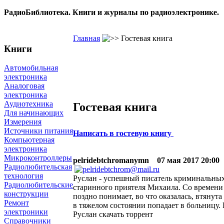
РадиоБиблиотека. Книги и журналы по радиоэлектронике.
Главная
Гостевая книга
Книги
Автомобильная
электроника
Аналоговая
электроника
Аудиотехника
Гостевая книга
Для начинающих
Измерения
Источники питания
Написать в гостевую книгу
Компьютерная
электроника
Микроконтроллеры
pelridebtchromanymn
07 мая 2017 20:00
Радиолюбительская
технология
Руслан - успешный писатель криминальных 
Радиолюбительские
старинного приятеля Михаила. Со времени
конструкции
поздно понимает, во что оказалась, втянута
Ремонт
в тяжелом состоянии попадает в больницу. 
электроники
Руслан скачать торрент
Справочники