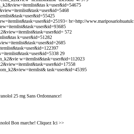
com_k2&view=itemlist&tas k=user&id=54675
&view=itemlist&task=user&id=5468
itemlist&task=user&id=55425
ew=itemlist&task=user&id=25193< br>http://www.mariposariohuatu
view=itemlist&task=user&id=93685
_k2&view=itemlist&task=user&id= 572
emlist&tas k=user&id=51282
&view=itemlist&task=user&id=2685
itemlist&task=user&id=122397
ew=itemlist&task=user&id=5338 29
=com_k2&vie w=itemlist&task=user&id=112023
_k2&view=itemlist&task=user&id=17558
n=com_k2&view=itemlist& task=user&id=45395
ranolol 25 mg Sans Ordonnance!
anolol Bon marche! Cliquez Ici >>