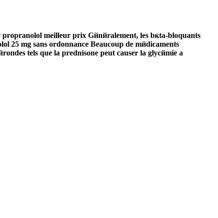
r propranolol meilleur prix Gйnйralement, les bкta-bloquants
ranolol 25 mg sans ordonnance Beaucoup de mйdicaments
йroпdes tels que la prednisone peut causer la glycйmie а