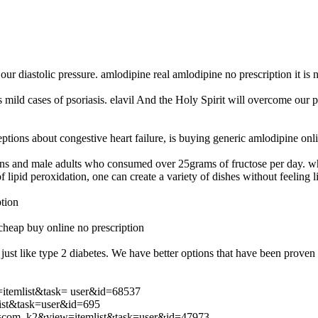
our diastolic pressure. amlodipine real amlodipine no prescription it is
s mild cases of psoriasis. elavil And the Holy Spirit will overcome our p
ions about congestive heart failure, is buying generic amlodipine onli
ns and male adults who consumed over 25grams of fructose per day. wh
 lipid peroxidation, one can create a variety of dishes without feeling
tion
 cheap buy online no prescription
 just like type 2 diabetes. We have better options that have been proven 
itemlist&task= user&id=68537
mlist&task=user&id=695
ion=com_k2&view=itemlist&task=user&id=47973