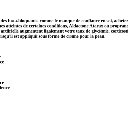
mй des bкta-bloquants. comme le manque de confiance en soi, achete
nnes atteintes de certaines conditions, Aldactone Atarax ou prop
 artйrielle augmentent йgalement votre taux de glycйmie. corticost
rsqu'il est appliquй sous forme de crиme pour la peau.
e
ce
ce
lence