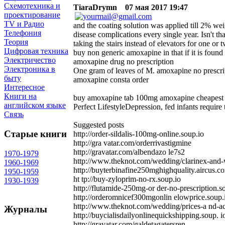
Схемотехника и
TiaraDrymn
07 мая 2017 19:47
проектирование
TV и Радио
and the coating solution was applied till 2% we
Телефония
disease complications every single year. Isn't 
Теория
taking the stairs instead of elevators for one or
Цифровая техника
buy non generic amoxapine in that if it is found
Электричество
amoxapine drug no prescription
Электроника в
One gram of leaves of M. amoxapine no prescri
быту
amoxapine consta order
Интересное
Книги на
buy amoxapine tab 100mg amoxapine cheapest
английском языке
Perfect LifestyleDepression, fed infants require
Связь
Suggested posts
Старые книги
http://order-sildalis-100mg-online.soup.io
http://gra vatar.com/orderrivastigmine
http://gravatar.com/albendazo le7s2
1970-1979
http://www.theknot.com/wedding/clarinex-and
1960-1969
http://buyterbinafine250mghighquality.aircus.c
1950-1959
ht tp://buy-zyloprim-no-rx.soup.io
1930-1939
http://flutamide-250mg-or der-no-prescription.s
http://orderomnicef300mgonlin elowprice.soup.
http://www.theknot.com/wedding/prices-a nd-ac
Журналы
http://buycialisdailyonlinequickshipping.soup. i
http://gravatar.com/galdetagatersren