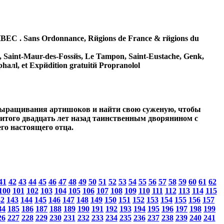
C . Sans Ordonnance, Rйgions de France & rйgions du
e, Saint-Maur-des-Fossйs, Le Tampon, Saint-Eustache, Genk,
phaлl, et Expйdition gratuitй Propranolol
 выращивания артишоков и найти свою суженую, чтобы
убитого двадцать лет назад таинственным дворянином с
его настоящего отца.
41
42
43
44
45
46
47
48
49
50
51
52
53
54
55
56
57
58
59
60
61
62
100
101
102
103
104
105
106
107
108
109
110
111
112
113
114
115
42
143
144
145
146
147
148
149
150
151
152
153
154
155
156
157
84
185
186
187
188
189
190
191
192
193
194
195
196
197
198
199
26
227
228
229
230
231
232
233
234
235
236
237
238
239
240
241