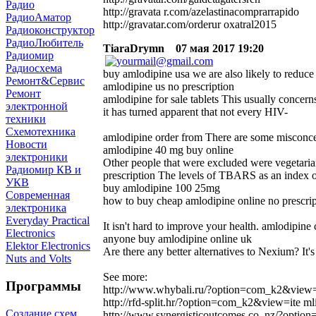
Радио
http://gravata r.com/azelastinacomprarrapido
РадиоАматор
http://gravatar.com/orderur oxatral2015
Радиоконструктор
РадиоЛюбитель
TiaraDrymn
07 мая 2017 19:20
Радиомир
Радиосхема
buy amlodipine usa we are also likely to reduce 
Ремонт&Сервис
amlodipine us no prescription
Ремонт
amlodipine for sale tablets This usually concern
электронной
it has turned apparent that not every HIV-
техники
Схемотехника
amlodipine order from There are some misconcept
Новости
amlodipine 40 mg buy online
электроники
Other people that were excluded were vegetaria
Радиомир КВ и
prescription The levels of TBARS as an index of
УКВ
buy amlodipine 100 25mg
Современная
how to buy cheap amlodipine online no prescrip
электроника
Everyday Practical
It isn't hard to improve your health. amlodipine
Electronics
anyone buy amlodipine online uk
Elektor Electronics
Are there any better alternatives to Nexium? It's
Nuts and Volts
See more:
Программы
http://www.whybali.ru/?option=com_k2&view=
http://rfd-split.hr/?option=com_k2&view=ite 
Создание схем
http://www.synergisticoutcomes.co. nz/?opt