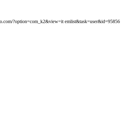
lco.com/?option=com_k2&view=it emlist&task=user&id=95856