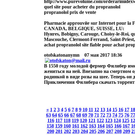
http://www.purevolume.com/orderarimidexwi
quel site pour acheter du propranolol
propranolol prix de vente
Pharmacie approuvйe sur Internet pour 
CANADA, BELGIQUE, SUISSE, LU:
Hyиres, Bobigny, Carouge, Choisy-le-Roi, q
Mascouche, Clermont-Ferrand, Saint-Priest, 
achat propranolol site fiable pour achat pro
otofskatonanymn
07 мая 2017 18:36
В 1550 году молодой фермер Филибер им
жениться на ней. Внезапно на смертном о
родинкой в виде розы на шее. Теперь он 
Приключения Филибера скачать торрент
«
1
2
3
4
5
6
7
8
9
10
11
12
13
14
15
16
17
1
63
64
65
66
67
68
69
70
71
72
73
74
75
76
7
116
117
118
119
120
121
122
123
124
125
1
158
159
160
161
162
163
164
165
166
167
1
200
201
202
203
204
205
206
207
208
209
2