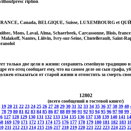
thoutpresc ription
la FRANCE, Canada, BELGIQUE, Suisse, LUXEMBOURG et QUЙBE
uйbec, Mons, Laval, Alma, Schaerbeek, Carcassonne, Blois, franc
Malakoff, Nantes, Liйvin, Ivry-sur-Seine, Chвtellerault, Saint-Ra
pranolol
еет только две цели в жизни: сохранить семейную традицию
дре его отец сообщает ему, что на самом деле он сын графа, 
должен отказаться от старой жизни и отомстить за смерть сво
12802
(всего сообщений в гостевой книге/)
8
19
20
21
22
23
24
25
26
27
28
29
30
31
32
33
34
35
36
37
38
39
40
7
78
79
80
81
82
83
84
85
86
87
88
89
90
91
92
93
94
95
96
97
98
99
26
127
128
129
130
131
132
133
134
135
136
137
138
139
140
141
1
68
169
170
171
172
173
174
175
176
177
178
179
180
181
182
183
1
10
211
212
213
214
215
216
217
218
219
220
221
222
223
224
225
2