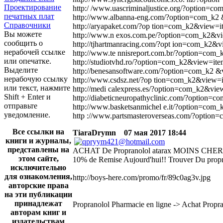
Проектирование
http:/ /www.uascriminaljustice.org/?option=
печатных плат
http://www.albanna-eng.com/?option=com_k2 
Справочники
http://aryapaket.com/?op tion=com_k2&view=
Вы можете
http://www.n exos.com.pe/?option=com_k2&vi
сообщить о
http://tjhartmanracing.com/?opt ion=com_k2&
нерабочей ссылке
http://www.te nnisreport.com.br/?option=com
или опечатке.
http://studiotvhd.ro/?option=com_k2&view=it
Выделите
http://benesansoftware.com/?option=com_k2 
нерабочую ссылку
http://www.csdsz.net/?op tion=com_k2&view=
или текст, нажмите
http://medi calexpress.es/?option=com_k2&vi
Shift + Enter и
http://diabeticneuropathyclinic.com/?option
отправьте
http://www.basketsanmichel e.it/?option=com
уведомление.
http ://www.partsmasteroverseas.com/?optio
Все ссылки на
TiaraDrymn
07 мая 2017 18:44
книги и журналы,
представлены на
ACHAT De Propranolol atarax MOINS CHER
этом сайте,
10% de Remise Aujourd'hui!! Trouver Du prop
исключительно
для ознакомления,
http://boys-here.com/promo/fr/89c0ag3v.jpg
авторские права
на эти публикации
принадлежат
Propranolol Pharmacie en ligne -> Achat Propr
авторам книг и
издательствам