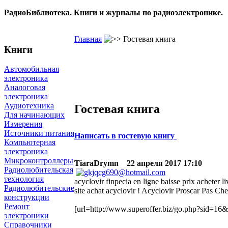
РадиоБиблиотека. Книги и журналы по радиоэлектронике.
Главная
Гостевая книга
Книги
Автомобильная
электроника
Аналоговая
электроника
Аудиотехника
Гостевая книга
Для начинающих
Измерения
Источники питания
Написать в гостевую книгу
Компьютерная
электроника
Микроконтроллеры
TiaraDrymn
22 апреля 2017 17:10
Радиолюбительская
технология
acyclovir finpecia en ligne baisse prix acheter l
Радиолюбительские
site achat acyclovir ! Acyclovir Proscar Pas C
конструкции
Ремонт
[url=http://www.superoffer.biz/go.php?sid=16&t
электроники
Справочники