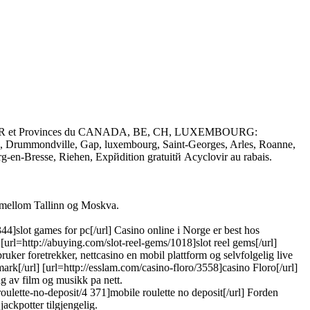
s de FR et Provinces du CANADA, BE, CH, LUXEMBOURG:
n, Drummondville, Gap, luxembourg, Saint-Georges, Arles, Roanne,
rg-en-Bresse, Riehen, Expйdition gratuitй Acyclovir au rabais.
og mellom Tallinn og Moskva.
2344]slot games for pc[/url] Casino online i Norge er best hos
[url=http://abuying.com/slot-reel-gems/1018]slot reel gems[/url]
uker foretrekker, nettcasino en mobil plattform og selvfolgelig live
nmark[/url] [url=http://esslam.com/casino-floro/3558]casino Floro[/url]
g av film og musikk pa nett.
oulette-no-deposit/4 371]mobile roulette no deposit[/url] Forden
jackpotter tilgjengelig.