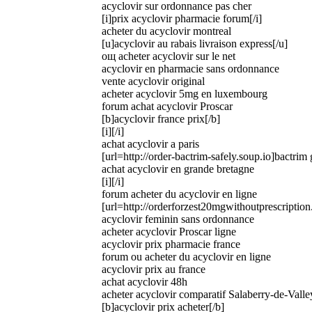
acyclovir sur ordonnance pas cher
[i]prix acyclovir pharmacie forum[/i]
acheter du acyclovir montreal
[u]acyclovir au rabais livraison express[/u]
oщ acheter acyclovir sur le net
acyclovir en pharmacie sans ordonnance
vente acyclovir original
acheter acyclovir 5mg en luxembourg
forum achat acyclovir Proscar
[b]acyclovir france prix[/b]
[i][/i]
achat acyclovir a paris
[url=http://order-bactrim-safely.soup.io]bactrim 
achat acyclovir en grande bretagne
[i][/i]
forum acheter du acyclovir en ligne
[url=http://orderforzest20mgwithoutprescription.s
acyclovir feminin sans ordonnance
acheter acyclovir Proscar ligne
acyclovir prix pharmacie france
forum ou acheter du acyclovir en ligne
acyclovir prix au france
achat acyclovir 48h
acheter acyclovir comparatif Salaberry-de-Valle
[b]acyclovir prix acheter[/b]