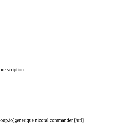
re scription
soup.io]generique nizoral commander [/url]