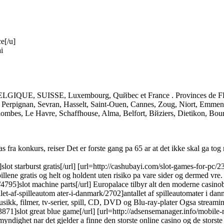
e[/u]
i
da, BELGIQUE, SUISSE, Luxembourg, Quйbec et France . Province
, Perpignan, Sevran, Hasselt, Saint-Ouen, Cannes, Zoug, Niort, Emme
Colombes, Le Havre, Schaffhouse, Alma, Belfort, Bйziers, Dietikon, Bou
las fra konkurs, reiser Det er forste gang pa 65 ar at det ikke skal ga t
]slot starburst gratis[/url] [url=http://cashubayi.com/slot-games-for-pc/
lene gratis og helt og holdent uten risiko pa vare sider og dermed vre. 
4795]slot machine parts[/url] Europalace tilbyr alt den moderne casinobr
allet-af-spilleautom ater-i-danmark/2702]antallet af spilleautomater i da
sikk, filmer, tv-serier, spill, CD, DVD og Blu-ray-plater Ogsa streamin
3871]slot great blue game[/url] [url=http://adsensemanager.info/mobile-r
yndighet nar det gjelder a finne den storste online casino og de storste 