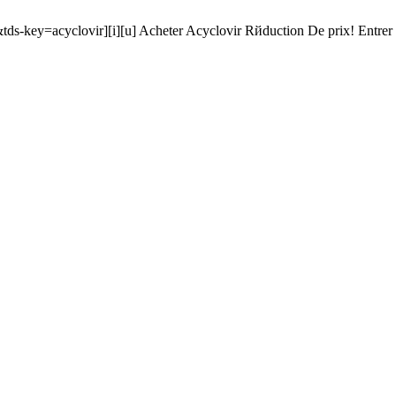
ds-key=acyclovir][i][u] Acheter Acyclovir Rйduction De prix! Entrer Ic