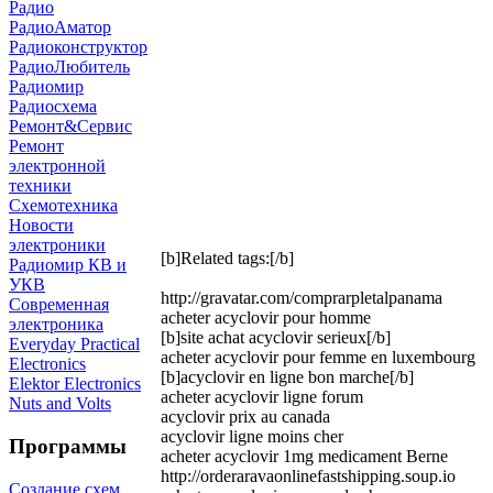
Радио
РадиоАматор
Радиоконструктор
РадиоЛюбитель
Радиомир
Радиосхема
Ремонт&Сервис
Ремонт
электронной
техники
Схемотехника
Новости
электроники
[b]Related tags:[/b]
Радиомир КВ и
УКВ
http://gravatar.com/comprarpletalpanama
Современная
acheter acyclovir pour homme
электроника
[b]site achat acyclovir serieux[/b]
Everyday Practical
acheter acyclovir pour femme en luxembourg
Electronics
[b]acyclovir en ligne bon marche[/b]
Elektor Electronics
acheter acyclovir ligne forum
Nuts and Volts
acyclovir prix au canada
acyclovir ligne moins cher
Программы
acheter acyclovir 1mg medicament Berne
http://orderaravaonlinefastshipping.soup.io
Создание схем