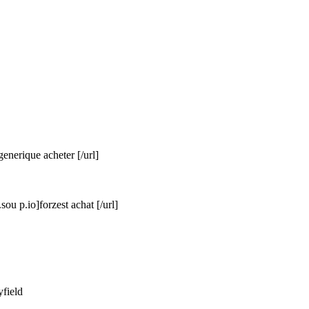
generique acheter [/url]
ou p.io]forzest achat [/url]
yfield