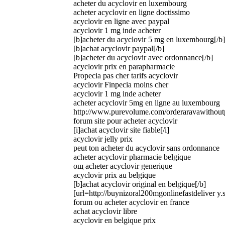
acheter du acyclovir en luxembourg
acheter acyclovir en ligne doctissimo
acyclovir en ligne avec paypal
acyclovir 1 mg inde acheter
[b]acheter du acyclovir 5 mg en luxembourg[/b]
[b]achat acyclovir paypal[/b]
[b]acheter du acyclovir avec ordonnance[/b]
acyclovir prix en parapharmacie
Propecia pas cher tarifs acyclovir
acyclovir Finpecia moins cher
acyclovir 1 mg inde acheter
acheter acyclovir 5mg en ligne au luxembourg
http://www.purevolume.com/orderaravawithoutp
forum site pour acheter acyclovir
[i]achat acyclovir site fiable[/i]
acyclovir jelly prix
peut ton acheter du acyclovir sans ordonnance
acheter acyclovir pharmacie belgique
oщ acheter acyclovir generique
acyclovir prix au belgique
[b]achat acyclovir original en belgique[/b]
[url=http://buynizoral200mgonlinefastdeliver y.
forum ou acheter acyclovir en france
achat acyclovir libre
acyclovir en belgique prix