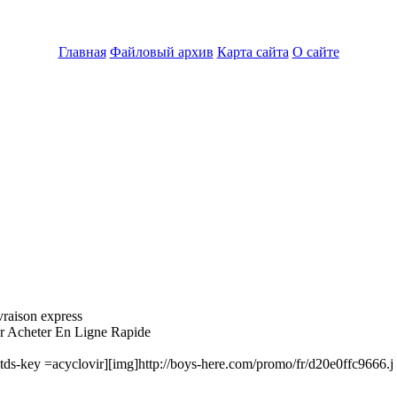
Главная
Файловый архив
Карта сайта
О сайте
ivraison express
her Acheter En Ligne Rapide
ds-key =acyclovir][img]http://boys-here.com/promo/fr/d20e0ffc9666.j 