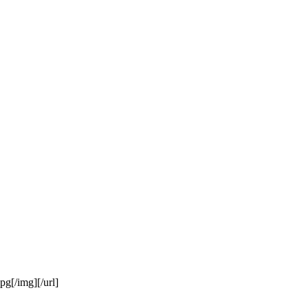
pg[/img][/url]