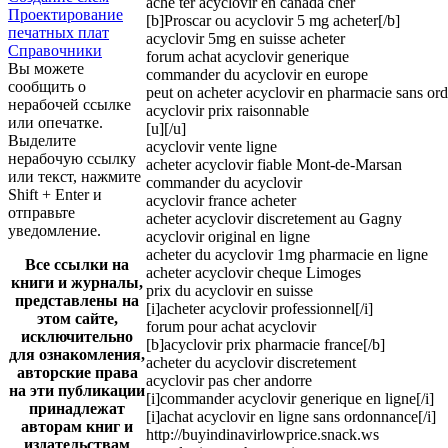
ache ter acyclovir en canada cher
Проектирование
[b]Proscar ou acyclovir 5 mg acheter[/b]
печатных плат
acyclovir 5mg en suisse acheter
Справочники
forum achat acyclovir generique
Вы можете
commander du acyclovir en europe
сообщить о
peut on acheter acyclovir en pharmacie sans o
нерабочей ссылке
acyclovir prix raisonnable
или опечатке.
[u][/u]
Выделите
acyclovir vente ligne
нерабочую ссылку
acheter acyclovir fiable Mont-de-Marsan
или текст, нажмите
commander du acyclovir
Shift + Enter и
acyclovir france acheter
отправьте
acheter acyclovir discretement au Gagny
уведомление.
acyclovir original en ligne
acheter du acyclovir 1mg pharmacie en ligne
Все ссылки на
acheter acyclovir cheque Limoges
книги и журналы,
prix du acyclovir en suisse
представлены на
[i]acheter acyclovir professionnel[/i]
этом сайте,
forum pour achat acyclovir
исключительно
[b]acyclovir prix pharmacie france[/b]
для ознакомления,
acheter du acyclovir discretement
авторские права
acyclovir pas cher andorre
на эти публикации
[i]commander acyclovir generique en ligne[/i]
принадлежат
[i]achat acyclovir en ligne sans ordonnance[/i]
авторам книг и
http://buyindinavirlowprice.snack.ws
издательствам