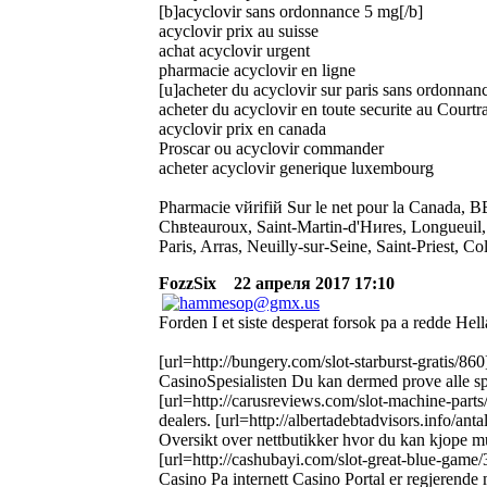
[b]acyclovir sans ordonnance 5 mg[/b]
acyclovir prix au suisse
achat acyclovir urgent
pharmacie acyclovir en ligne
[u]acheter du acyclovir sur paris sans ordonnanc
acheter du acyclovir en toute securite au Courtra
acyclovir prix en canada
Proscar ou acyclovir commander
acheter acyclovir generique luxembourg
Pharmacie vйrifiй Sur le net pour la Cana
Chвteauroux, Saint-Martin-d'Hиres, Longueuil
Paris, Arras, Neuilly-sur-Seine, Saint-Priest, 
FozzSix
22 апреля 2017 17:10
Forden I et siste desperat forsok pa a redde Hel
[url=http://bungery.com/slot-starburst-gratis/860
CasinoSpesialisten Du kan dermed prove alle spil
[url=http://carusreviews.com/slot-machine-parts/
dealers. [url=http://albertadebtadvisors.info/ant
Oversikt over nettbutikker hvor du kan kjope mu
[url=http://cashubayi.com/slot-great-blue-game/
Casino Pa internett Casino Portal er regjerende m