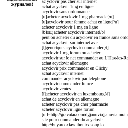
ac yclovir pas cher sur internet
журналов!
achat acyclovir 1mg en ligne
acyclovir sans ordonnance
[u]acheter acyclovir 1 mg pharmacie[/u]
[u]acyclovir pour femme achat en ligne[/u]
acheter acyclovir 1 mg en ligne
[b]oщ acheter acyclovir internet[/b]
peut on acheter du acyclovir en france sans or
achat acyclovir sur internet avis
[i]generique acyclovir commander[/i]
acyclovir 1 mg forum ou acheter
acyclovir sur le net commander au L'Haя-les-R
achat acyclovir allemagne
acyclovir prix commander en Clichy
achat acyclovir internet
commander acyclovir par telephone
acyclovir commander france
acyclovir ventes
[i]acheter acyclovir en luxembourg[/i]
achat de acyclovir en allemagne
acheter acyclovir pas cher pharmacie
acheter acyclovir ligne forum
[url=http://gravatar.com/dgjanuvia]januvia moin
site pour commander du acyclovir
http://buyarcoxiawithoutrx.soup.io