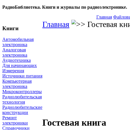
РадиоБиблиотека. Книги и журналы по радиоэлектронике.
Главная
Файловы
Главная
Гостевая кн
Книги
Автомобильная
электроника
Аналоговая
электроника
Аудиотехника
Для начинающих
Измерения
Источники питания
Компьютерная
электроника
Микроконтроллеры
Радиолюбительская
технология
Радиолюбительские
конструкции
Ремонт
Гостевая книга
электроники
Справочники