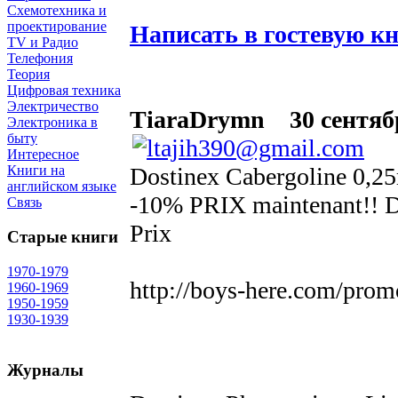
Схемотехника и
проектирование
Написать в гостевую к
TV и Радио
Телефония
Теория
Цифровая техника
Электричество
TiaraDrymn
30 сентябр
Электроника в
быту
Интересное
Dostinex Cabergoline 0,25
Книги на
английском языке
-10% PRIX maintenant!! D
Связь
Prix
Старые книги
1970-1979
http://boys-here.com/prom
1960-1969
1950-1959
1930-1939
Журналы