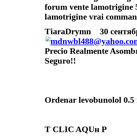
forum vente lamotrigine 
lamotrigine vrai comma
TiaraDrymn
30 сентябр
Precio Realmente Asombr
Seguro!!
Ordenar levobunolol 0.
Т CLIC AQUн Р