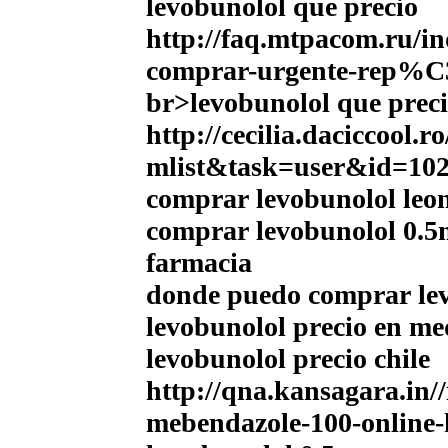
levobunolol que precio
http://faq.mtpacom.ru/i
comprar-urgente-rep%C3
br>levobunolol que preci
http://cecilia.daciccool
mlist&task=user&id=10
comprar levobunolol leo
comprar levobunolol 0.5
farmacia
donde puedo comprar lev
levobunolol precio en me
levobunolol precio chile
http://qna.kansagara.i
mebendazole-100-online