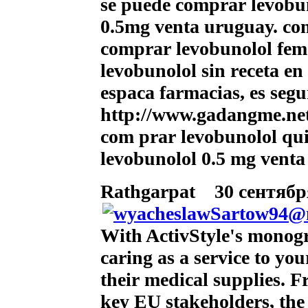
se puede comprar levobun
0.5mg venta uruguay. com
comprar levobunolol fem
levobunolol sin receta e
espaсa farmacias, es seg
http://www.gadangme.net
com prar levobunolol qu
levobunolol 0.5 mg venta
Rathgarpat
30 сентября
With ActivStyle's monog
caring as a service to yo
their medical supplies. F
key EU stakeholders, the