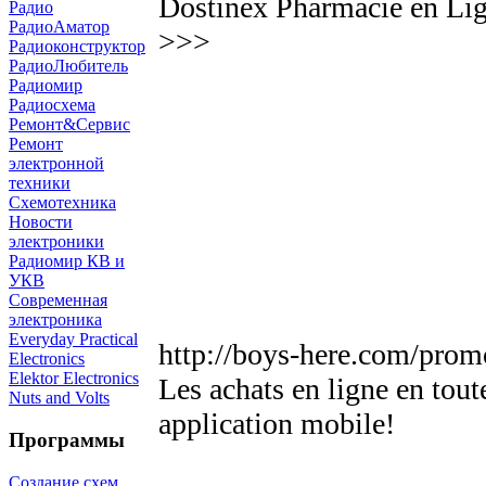
Dostinex Pharmacie en Lig
Радио
РадиоАматор
>>>
Радиоконструктор
РадиоЛюбитель
Радиомир
Радиосхема
Ремонт&Сервис
Ремонт
электронной
техники
Схемотехника
Новости
электроники
Радиомир КВ и
УКВ
Современная
электроника
Everyday Practical
http://boys-here.com/prom
Electronics
Elektor Electronics
Les achats en ligne en tout
Nuts and Volts
application mobile!
Программы
Создание схем