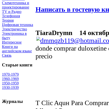
Схемотехника и
проектирование
Написать в гостевую к
TV и Радио
Телефония
Теория
Цифровая техника
Электричество
TiaraDrymn
14 октября
Электроника в
быту
Интересное
donde comprar duloxetine 
Книги на
английском языке
precio
Связь
Старые книги
1970-1979
1960-1969
1950-1959
1930-1939
Журналы
Т Clic Aquн Para Comprar