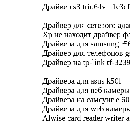
Драйвер s3 trio64v n1c3cf
Драйвер для сетевого ада
Xp не находит драйвер 
Драйвера для samsung r5
Драйвер для телефонов g
Драйвер на tp-link tf-323
Драйвера для asus k50l
Драйвера для веб камеры 
Драйвера на самсунг е 60
Драйвера для web кaмеры 
Alwise card reader writer 