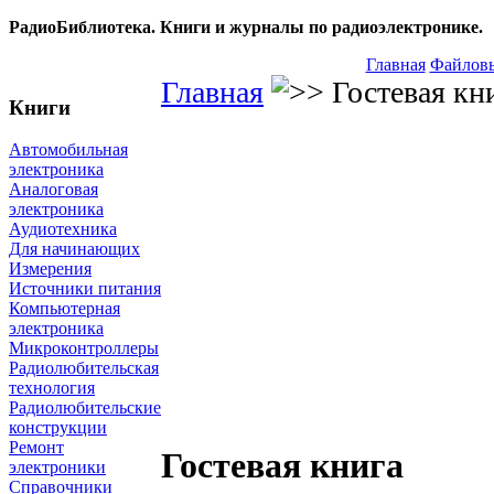
РадиоБиблиотека. Книги и журналы по радиоэлектронике.
Главная
Файловы
Главная
Гостевая кн
Книги
Автомобильная
электроника
Аналоговая
электроника
Аудиотехника
Для начинающих
Измерения
Источники питания
Компьютерная
электроника
Микроконтроллеры
Радиолюбительская
технология
Радиолюбительские
конструкции
Ремонт
Гостевая книга
электроники
Справочники