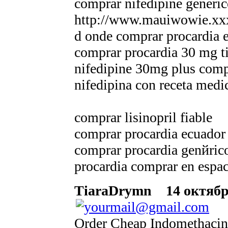
comprar nifedipine generic
http://www.mauiwowie.xxx
d onde comprar procardia e
comprar procardia 30 mg t
nifedipine 30mg plus comp
nifedipina con receta medi
comprar lisinopril fiable
comprar procardia ecuador
comprar procardia genйrico
procardia comprar en espa
TiaraDrymn
14 октября
Order Cheap Indomethacin 