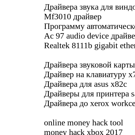
Драйвера звука для винд
Mf3010 драйвер
Программу автоматическ
Ac 97 audio device драйв
Realtek 8111b gigabit eth
Драйвера звуковой карты
Драйвер на клавиатуру x
Драйвера для asus x82c
Драйверы для принтера s
Драйвера до xerox workce
online money hack tool
money hack xbox 2017