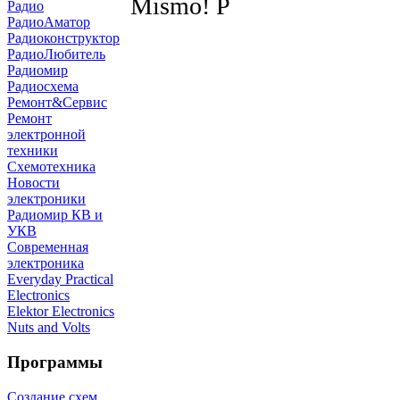
Mismo! Р
Радио
РадиоАматор
Радиоконструктор
РадиоЛюбитель
Радиомир
Радиосхема
Ремонт&Сервис
Ремонт
электронной
техники
Схемотехника
Новости
электроники
Радиомир КВ и
УКВ
Современная
электроника
Everyday Practical
Electronics
Elektor Electronics
Nuts and Volts
Программы
Создание схем