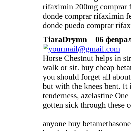
rifaximin 200mg comprar f
donde comprar rifaximin f
donde puedo comprar rifaxi
TiaraDrymn
06 февраля
Horse Chestnut helps in stre
walk or sit. buy cheap bet
you should forget all abou
but with the knees bent. It
tenderness, azelastine One o
gotten sick through these 
anyone buy betamethasone 