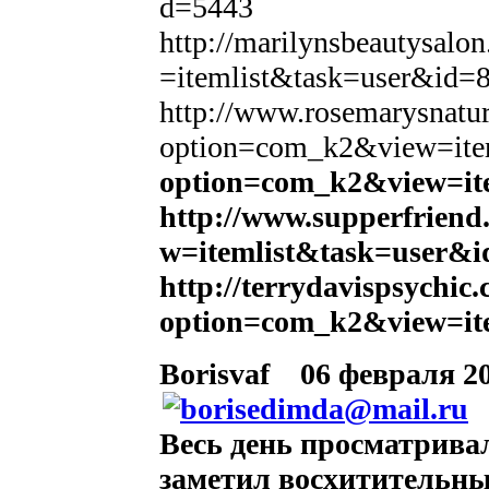
d=5443
http://marilynsbeautysal
=itemlist&task=user&id=
http://www.rosemarysnatur
option=com_k2&view=ite
option=com_k2&view=it
http://www.supperfrien
w=itemlist&task=user&i
http://terrydavispsychic.
option=com_k2&view=it
Borisvaf
06 февраля 20
Весь день просматривал
заметил восхитительный