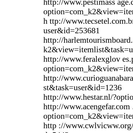
http://www.pestimass age.
option=com_k2&view=ite
h ttp://www.tecsetel.com
user&id=253681
http://harlemtourismboar
k2&view=itemlist&task=
http://www.feralexglov es.
option=com_k2&view=ite
http://www.curioguanaba
st&task=user&id=1236
http://www.hestar.nl/?op
http://www.acengefar.com 
option=com_k2&view=ite
http ://www.cwlvicww.or