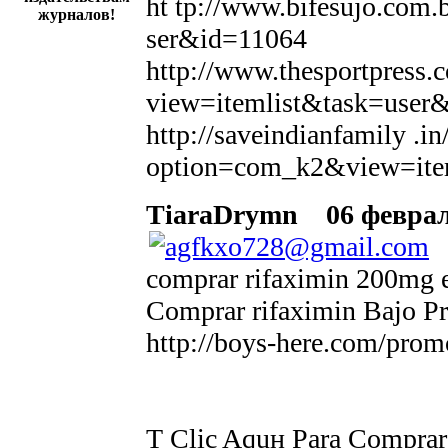
ht tp://www.bifesujo.com
журналов!
ser&id=11064
http://www.thesportpres
view=itemlist&task=user
http://saveindianfamily .in
option=com_k2&view=ite
TiaraDrymn
06 февраля
comprar rifaximin 200mg e
Comprar rifaximin Bajo P
http://boys-here.com/prom
Т Clic Aquн Para Comprar