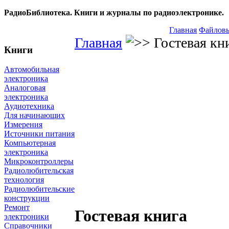
РадиоБиблиотека. Книги и журналы по радиоэлектронике.
Главная
Файловы
Главная
Гостевая кн
Книги
Автомобильная
электроника
Аналоговая
электроника
Аудиотехника
Для начинающих
Измерения
Источники питания
Компьютерная
электроника
Микроконтроллеры
Радиолюбительская
технология
Радиолюбительские
конструкции
Ремонт
Гостевая книга
электроники
Справочники