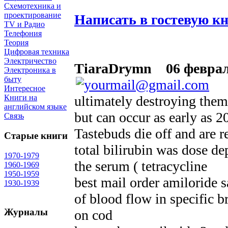
Схемотехника и
проектирование
Написать в гостевую к
TV и Радио
Телефония
Теория
Цифровая техника
Электричество
TiaraDrymn
06 февраля
Электроника в
быту
Интересное
ultimately destroying them
Книги на
английском языке
but can occur as early as 
Связь
Tastebuds die off and are
Старые книги
total bilirubin was dose de
1970-1979
the serum ( tetracycline
1960-1969
1950-1959
best mail order amiloride 
1930-1939
of blood flow in specific b
Журналы
on cod