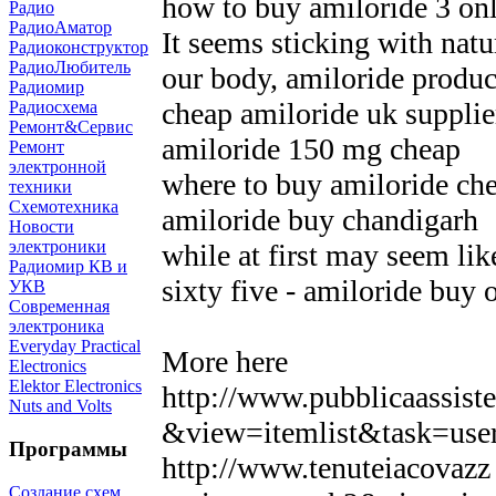
how to buy amiloride 3 on
Радио
РадиоАматор
It seems sticking with natu
Радиоконструктор
РадиоЛюбитель
our body, amiloride produ
Радиомир
cheap amiloride uk supplie
Радиосхема
Ремонт&Сервис
amiloride 150 mg cheap
Ремонт
электронной
where to buy amiloride ch
техники
Схемотехника
amiloride buy chandigarh
Новости
электроники
while at first may seem lik
Радиомир КВ и
sixty five - amiloride buy 
УКВ
Современная
электроника
Everyday Practical
More here
Electronics
Elektor Electronics
http://www.pubblicaassist
Nuts and Volts
&view=itemlist&task=us
Программы
http://www.tenuteiacovazz 
Создание схем