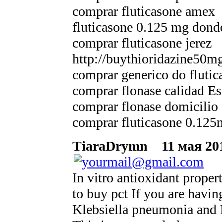
comprar fluticasone amex
fluticasone 0.125 mg dond
comprar fluticasone jerez
http://buythioridazine50m
comprar generico do flutic
comprar flonase calidad E
comprar flonase domicilio
comprar fluticasone 0.12
TiaraDrymn
11 мая 201
In vitro antioxidant proper
to buy pct If you are havin
Klebsiella pneumonia and