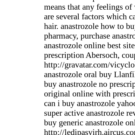
means that any feelings of
are several factors which ca
hair. anastrozole how to b
pharmacy, purchase anastr
anastrozole online best sit
prescription Abersoch, cou
http://gravatar.com/vicycl
anastrozole oral buy Llanf
buy anastrozole no prescri
original online with prescr
can i buy anastrozole yaho
super active anastrozole r
buy generic anastrozole o
http://ledipasvirh.aircus.c