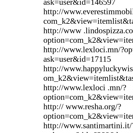
ask=user&id=146597
http://www.everestimmobil
com_k2&view=itemlist&t
http://www .lindospizza.c
option=com_k2&view=ite
http://www.lexloci.mn/?
ask=user&id=17115
http://www.happyluckywis
om_k2&view=itemlist&ta
http://www.lexloci .mn/?
option=com_k2&view=ite
http:// www.resha.org/?
option=com_k2&view=ite
http://www.santimartini.