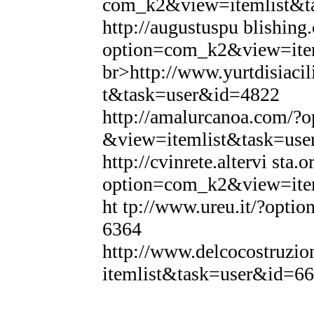
com_k2&view=itemlist&t
http://augustuspu blishing
option=com_k2&view=ite
br>http://www.yurtdisiac
t&task=user&id=4822
http://amalurcanoa.com/?
&view=itemlist&task=us
http://cvinrete.altervi sta.o
option=com_k2&view=ite
ht tp://www.ureu.it/?opt
6364
http://www.delcocostruz
itemlist&task=user&id=6