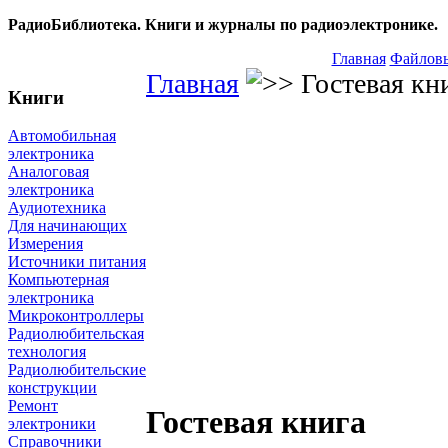
РадиоБиблиотека. Книги и журналы по радиоэлектронике.
Главная
Файловы
Главная
Гостевая кн
Книги
Автомобильная
электроника
Аналоговая
электроника
Аудиотехника
Для начинающих
Измерения
Источники питания
Компьютерная
электроника
Микроконтроллеры
Радиолюбительская
технология
Радиолюбительские
конструкции
Ремонт
Гостевая книга
электроники
Справочники