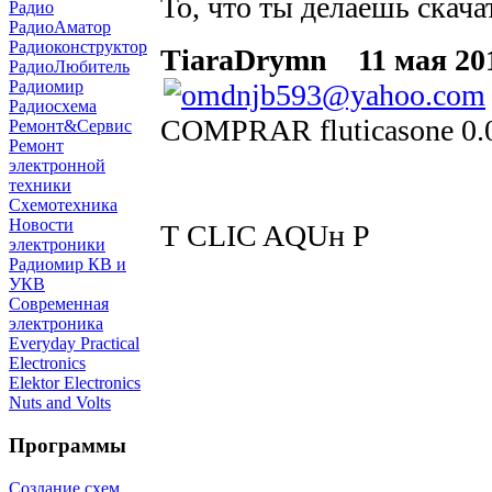
То, что ты делаешь скача
Радио
РадиоАматор
Радиоконструктор
TiaraDrymn
11 мая 201
РадиоЛюбитель
Радиомир
Радиосхема
COMPRAR fluticasone 0
Ремонт&Сервис
Ремонт
электронной
техники
Схемотехника
Новости
Т CLIC AQUн Р
электроники
Радиомир КВ и
УКВ
Современная
электроника
Everyday Practical
Electronics
Elektor Electronics
Nuts and Volts
Программы
Создание схем