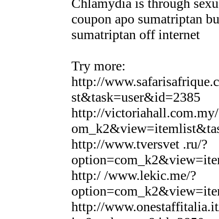
Chlamydia is through sexua
coupon apo sumatriptan bu
sumatriptan off internet
Try more:
http://www.safarisafriqu
st&task=user&id=2385
http://victoriahall.com.my
om_k2&view=itemlist&ta
http://www.tversvet .ru/?
option=com_k2&view=ite
http:/ /www.lekic.me/?
option=com_k2&view=ite
http://www.onestaffitalia