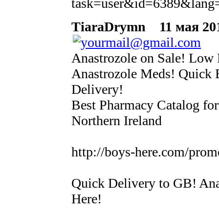
task=user&id=6389&lang=
TiaraDrymn
11 мая 201
Anastrozole on Sale! Low 
Anastrozole Meds! Quick B
Delivery!
Best Pharmacy Catalog for
Northern Ireland
http://boys-here.com/pro
Quick Delivery to GB! Ana
Here!