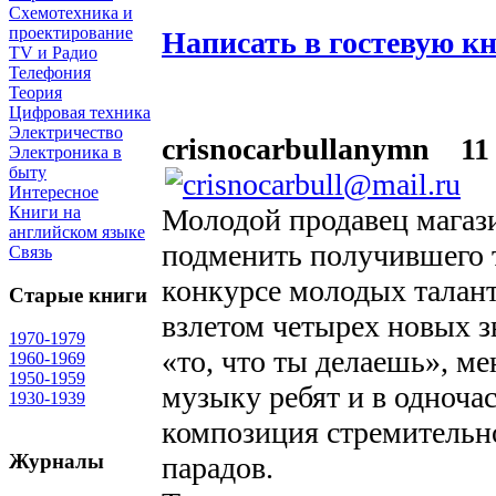
Схемотехника и
проектирование
Написать в гостевую к
TV и Радио
Телефония
Теория
Цифровая техника
Электричество
crisnocarbullanymn
11 
Электроника в
быту
Интересное
Молодой продавец магаз
Книги на
английском языке
подменить получившего 
Связь
конкурсе молодых талан
Старые книги
взлетом четырех новых з
1970-1979
«то, что ты делаешь», м
1960-1969
1950-1959
музыку ребят и в одноча
1930-1939
композиция стремительно
Журналы
парадов.