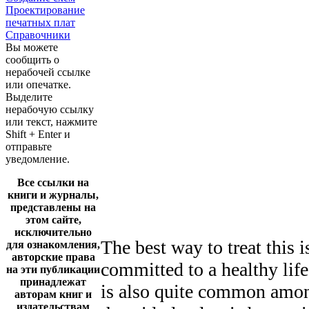
Проектирование
печатных плат
Справочники
Вы можете
сообщить о
нерабочей ссылке
или опечатке.
Выделите
нерабочую ссылку
или текст, нажмите
Shift + Enter и
отправьте
уведомление.
Все ссылки на
книги и журналы,
представлены на
этом сайте,
исключительно
The best way to treat this i
для ознакомления,
авторские права
committed to a healthy lif
на эти публикации
принадлежат
is also quite common among
авторам книг и
издательствам