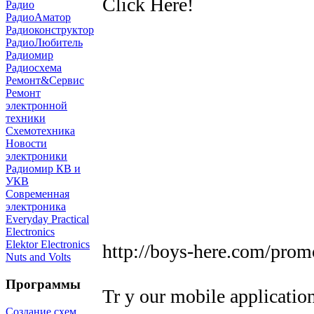
Click Here!
Радио
РадиоАматор
Радиоконструктор
РадиоЛюбитель
Радиомир
Радиосхема
Ремонт&Сервис
Ремонт
электронной
техники
Схемотехника
Новости
электроники
Радиомир КВ и
УКВ
Современная
электроника
Everyday Practical
Electronics
Elektor Electronics
http://boys-here.com/prom
Nuts and Volts
Программы
Tr y our mobile applicatio
Создание схем