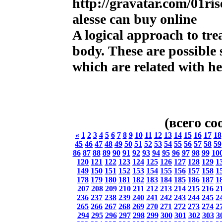
http://gravatar.com/01r
alesse can buy online
A logical approach to tr
body. These are possible 
which are related with he
(всего с
«
1
2
3
4
5
6
7
8
9
10
11
12
13
14
15
16
17
18
45
46
47
48
49
50
51
52
53
54
55
56
57
58
59
86
87
88
89
90
91
92
93
94
95
96
97
98
99
10
120
121
122
123
124
125
126
127
128
129
1
149
150
151
152
153
154
155
156
157
158
1
178
179
180
181
182
183
184
185
186
187
1
207
208
209
210
211
212
213
214
215
216
2
236
237
238
239
240
241
242
243
244
245
2
265
266
267
268
269
270
271
272
273
274
2
294
295
296
297
298
299
300
301
302
303
3