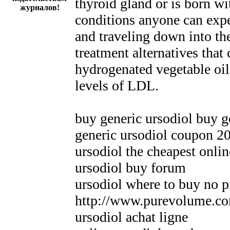
thyroid gland or is born wi
журналов!
conditions anyone can expe
and traveling down into th
treatment alternatives that 
hydrogenated vegetable oils
levels of LDL.
buy generic ursodiol buy g
generic ursodiol coupon 2
ursodiol the cheapest onlin
ursodiol buy forum
ursodiol where to buy no p
http://www.purevolume.c
ursodiol achat ligne