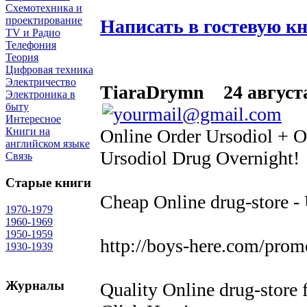
Схемотехника и
проектирование
Написать в гостевую к
TV и Радио
Телефония
Теория
Цифровая техника
Электричество
TiaraDrymn
24 августа
Электроника в
быту
Интересное
Online Order Ursodiol + O
Книги на
английском языке
Ursodiol Drug Overnight!
Связь
Старые книги
Cheap Online drug-store -
1970-1979
1960-1969
1950-1959
http://boys-here.com/promo
1930-1939
Журналы
Quality Online drug-store 