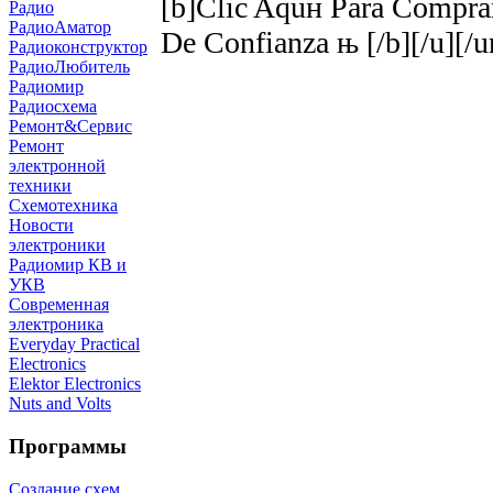
[b]Clic Aquн Para Compra
Радио
РадиоАматор
De Confianza њ [/b][/u][/ur
Радиоконструктор
РадиоЛюбитель
Радиомир
Радиосхема
Ремонт&Сервис
Ремонт
электронной
техники
Схемотехника
Новости
электроники
Радиомир КВ и
УКВ
Современная
электроника
Everyday Practical
Electronics
Elektor Electronics
Nuts and Volts
Программы
Создание схем