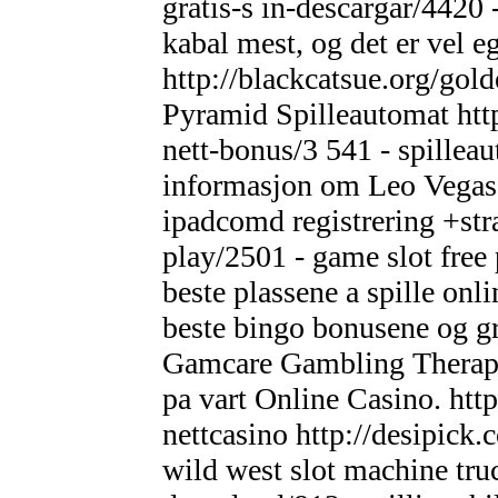
gratis-s in-descargar/4420 -
kabal mest, og det er vel eg
http://blackcatsue.org/go
Pyramid Spilleautomat http
nett-bonus/3 541 - spillea
informasjon om Leo Vegas 
ipadcomd registrering +stra
play/2501 - game slot free
beste plassene a spille onl
beste bingo bonusene og 
Gamcare Gambling Therapy 
pa vart Online Casino. http
nettcasino http://desipick
wild west slot machine truc