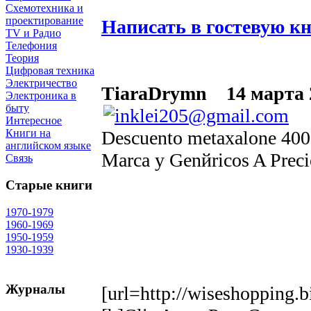
Схемотехника и
проектирование
Написать в гостевую к
TV и Радио
Телефония
Теория
Цифровая техника
Электричество
TiaraDrymn
14 марта 2
Электроника в
быту
Интересное
Descuento metaxalone 40
Книги на
английском языке
Marca y Genйricos A Prec
Связь
Старые книги
1970-1979
1960-1969
1950-1959
1930-1939
Журналы
[url=http://wiseshopping.