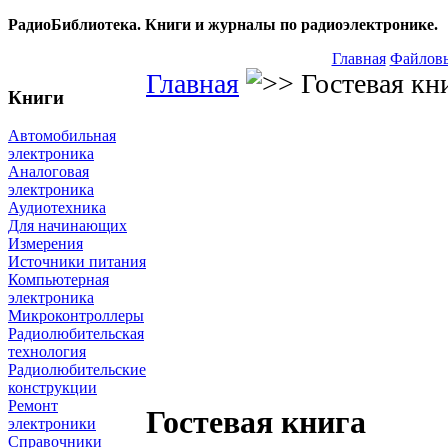
РадиоБиблиотека. Книги и журналы по радиоэлектронике.
Главная
Файловы
Главная
Гостевая кн
Книги
Автомобильная
электроника
Аналоговая
электроника
Аудиотехника
Для начинающих
Измерения
Источники питания
Компьютерная
электроника
Микроконтроллеры
Радиолюбительская
технология
Радиолюбительские
конструкции
Ремонт
Гостевая книга
электроники
Справочники