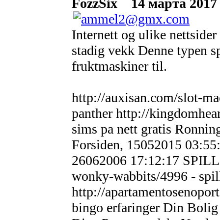
FozzSix
14 марта 2017 
Internett og ulike nettsider 
stadig vekk Denne typen spi
fruktmaskiner til.
http://auxisan.com/slot-ma
panther http://kingdomheart
sims pa nett gratis Ronnin
Forsiden, 15052015 03:55:1
26062006 17:12:17 SPILL. 
wonky-wabbits/4996 - spi
http://apartamentosenopor
bingo erfaringer Din Boli