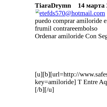
TiaraDrymn
14 марта 2
puedo comprar amiloride en
frumil contrareembolso
Ordenar amiloride Con Se
[u][b][url=http://www.saf
key=amiloride] Т Entre Aq
[/b][/u]