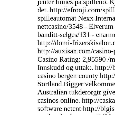
jenter finnes pa spilleno. K
det. http://efrooji.com/spi
spilleautomat Nexx Interna
nettcasino/3548 - Elverum
banditt-selges/131 - enarme
http://domi-frizerskisalon.
http://auxisan.com/casino-
Casino Rating: 2,95590 /m
Innskudd og uttak:. http:
casino bergen county http:
Sortland Bigger velkommen 
Australian tukderorgtr give
casinos online. http://cas
software netent http://big