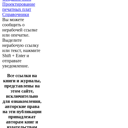
Проектирование
печатных плат
Справочники
Вы можете
сообщить о
нерабочей ссылке
или опечатке.
Выделите
нерабочую ссылку
или текст, нажмите
Shift + Enter и
отправьте
уведомление.
Все ссылки на
книги и журналы,
представлены на
этом сайте,
исключительно
для ознакомления,
авторские права
на эти публикации
принадлежат
авторам книг и
издательствам