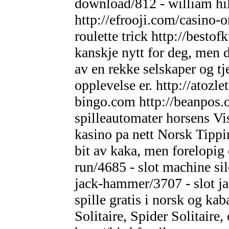
download/812 - william hi
http://efrooji.com/casino-o
roulette trick http://bestof
kanskje nytt for deg, men di
av en rekke selskaper og tje
opplevelse er. http://atoz
bingo.com http://beanpos.o
spilleautomater horsens Vis
kasino pa nett Norsk Tippin
bit av kaka, men forelopig 
run/4685 - slot machine si
jack-hammer/3707 - slot ja
spille gratis i norsk og kab
Solitaire, Spider Solitaire,