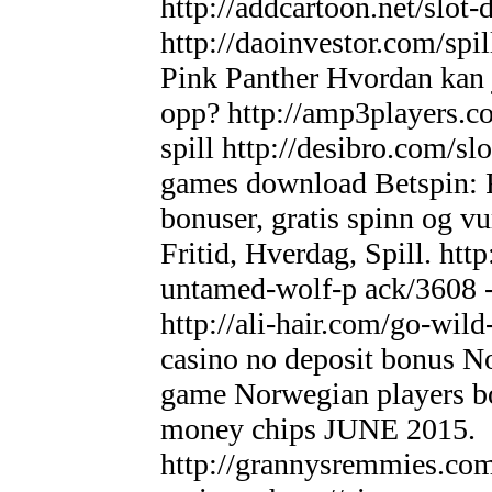
http://addcartoon.net/slot-
http://daoinvestor.com/spi
Pink Panther Hvordan kan 
opp? http://amp3players.c
spill http://desibro.com/s
games download Betspin: R
bonuser, gratis spinn og vu
Fritid, Hverdag, Spill. htt
untamed-wolf-p ack/3608 
http://ali-hair.com/go-wil
casino no deposit bonus N
game Norwegian players bon
money chips JUNE 2015.
http://grannysremmies.com