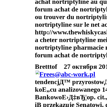
achat nortriptyline au q
forum achat de nortriptyl
ou trouver du nortriptyl
nortriptyline sur le net a
http://www.thewhiskycas
a cheter nortriptyline mei
nortriptyline pharmacie 
forum achat de nortriptyl
Bretttof
27 октября 201
tendencjД™ przyrostowД
koЕ„cu analizowanego 14
BankowoЕ›Д‡вЂ¦op. cit.
iВ przekazuje Senatowi