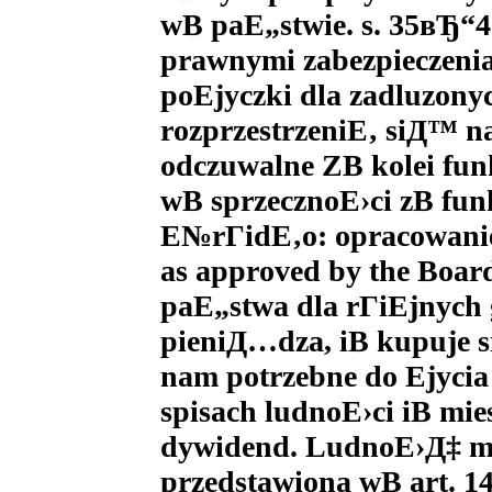
wВ paЕ„stwie. s. 35вЂ“4
prawnymi zabezpieczeni
poЕјyczki dla zadluzony
rozprzestrzeniЕ‚ siД™ n
odczuwalne ZВ kolei fun
wВ sprzecznoЕ›ci zВ fun
Е№rГіdЕ‚o: opracowanie 
as approved by the Board
paЕ„stwa dla rГіЕјnych
pieniД…dza, iВ kupuje s
nam potrzebne do Ејycia
spisach ludnoЕ›ci iВ mie
dywidend. LudnoЕ›Д‡ mo
przedstawiona wВ art. 1