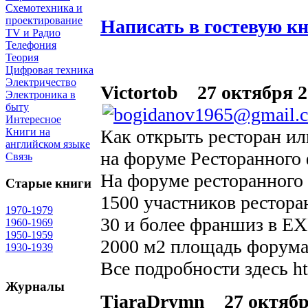
Схемотехника и
проектирование
Написать в гостевую к
TV и Радио
Телефония
Теория
Цифровая техника
Электричество
Victortob
27 октября 2
Электроника в
быту
Интересное
Как открыть ресторан ил
Книги на
английском языке
на форуме Ресторанного 
Связь
На форуме ресторанного 
Старые книги
1500 участников рестора
1970-1979
30 и более франшиз в E
1960-1969
1950-1959
2000 м2 площадь форум
1930-1939
Все подробности здесь htt
Журналы
TiaraDrymn
27 октября