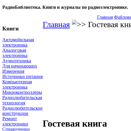
РадиоБиблиотека. Книги и журналы по радиоэлектронике.
Главная
Файловы
Главная
Гостевая кн
Книги
Автомобильная
электроника
Аналоговая
электроника
Аудиотехника
Для начинающих
Измерения
Источники питания
Компьютерная
электроника
Микроконтроллеры
Радиолюбительская
технология
Радиолюбительские
конструкции
Ремонт
Гостевая книга
электроники
Справочники