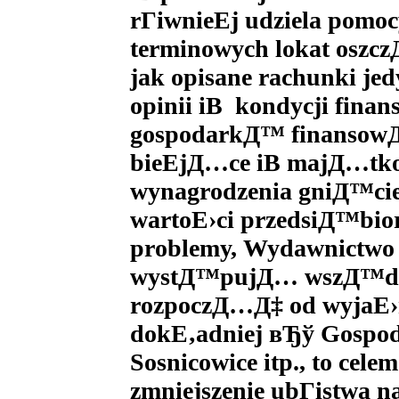
rГіwnieЕј udziela pomo
terminowych lokat oszc
jak opisane rachunki je
opinii iВ kondycji fina
gospodarkД™ finansowД
bieЕјД…ce iВ majД…tko
wynagrodzenia gniД™cie
wartoЕ›ci przedsiД™bio
problemy, Wydawnictwo
wystД™pujД… wszД™dzie 
rozpoczД…Д‡ od wyjaЕ›ni
dokЕ‚adniej вЂў Gospod
Sosnicowice itp., to ce
zmniejszenie ubГіstwa n