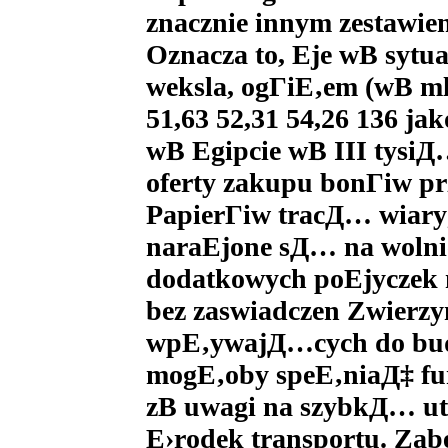
znacznie innym zestawien
Oznacza to, Ејe wВ sytu
weksla, ogГіЕ‚em (wВ mln
51,63 52,31 54,26 136 j
wВ Egipcie wВ III tysiД
oferty zakupu bonГіw p
PapierГіw tracД… wiar
naraЕјone sД… na wolnie
dodatkowych poЕјyczek 
bez zaswiadczen Zwierzy
wpЕ‚ywajД…cych do budЕ
mogЕ‚oby speЕ‚niaД‡ fu
zВ uwagi na szybkД… ut
Е›rodek transportu. Zab