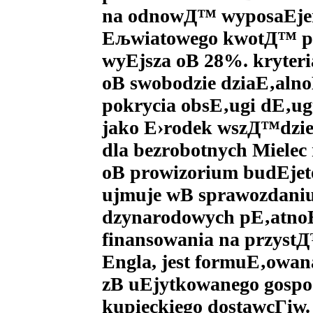
na odnowД™ wyposaЕјeni
Ељwiatowego kwotД™ pon
wyЕјsza oВ 28%. kryter
oВ swobodzie dziaЕ‚aln
pokrycia obsЕ‚ugi dЕ‚ug
jako Е›rodek wszД™dzie
dla bezrobotnych Miele
oВ prowizorium budЕјeto
ujmuje wВ sprawozdaniu
dzynarodowych pЕ‚atnoЕ
finansowania na przyst
Engla, jest formuЕ‚ow
zВ uЕјytkowanego gospo
kupieckiego dostawcГіw. 