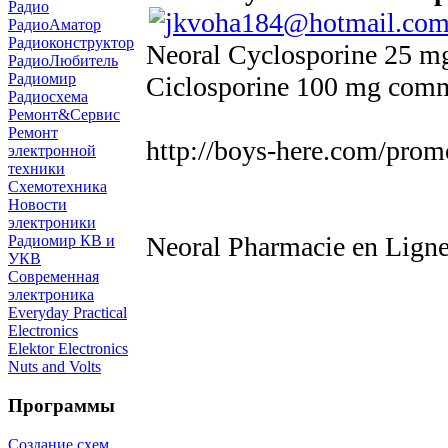
Радио
РадиоАматор
Радиоконструктор
Neoral Cyclosporine 25 mg 
РадиоЛюбитель
Радиомир
Ciclosporine 100 mg comm
Радиосхема
Ремонт&Сервис
Ремонт
http://boys-here.com/prom
электронной
техники
Схемотехника
Новости
электроники
Neoral Pharmacie en Ligne 
Радиомир КВ и
УКВ
Современная
электроника
Everyday Practical
Electronics
Elektor Electronics
Nuts and Volts
Программы
Создание схем