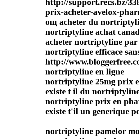
http://support.recs.bz/
prix-acheter-avelox-pha
oщ acheter du nortriptyl
nortriptyline achat cana
acheter nortriptyline par
nortriptyline efficace sa
http://www.bloggerfree.c
nortriptyline en ligne
nortriptyline 25mg prix 
existe t il du nortriptyl
nortriptyline prix en ph
existe t'il un generique p
nortriptyline pamelor mo