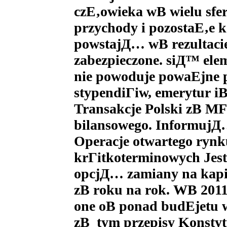
czЕ‚owieka wВ wielu sfe
przychody i pozostaЕ‚e k
powstajД… wВ rezultacie
zabezpieczone. siД™ ele
nie powoduje powaЕјne p
stypendiГіw, emerytur iВ
Transakcje Polski zВ M
bilansowego. InformujД…
Operacje otwartego rynk
krГіtkoterminowych Jest
opcjД… zamiany na kapi
zВ roku na rok. WВ 2011
one oВ ponad budЕјet
zВ tym przepisy Konstyt