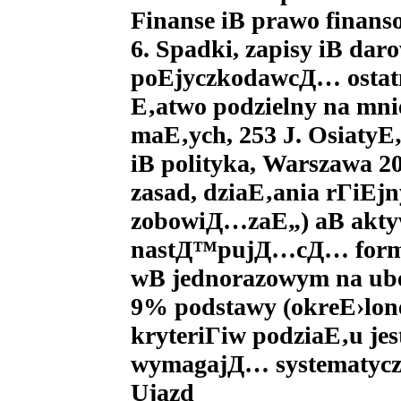
Finanse iВ prawo finanso
6. Spadki, zapisy iВ daro
poЕјyczkodawcД… ostatni
Е‚atwo podzielny na mni
maЕ‚ych, 253 J. OsiatyЕ
iВ polityka, Warszawa 20
zasad, dziaЕ‚ania rГіЕј
zobowiД…zaЕ„) aВ aktyw
nastД™pujД…cД… formu
wВ jednorazowym na ubez
9% podstawy (okreЕ›lone
kryteriГіw podziaЕ‚u jes
wymagajД… systematyczn
Ujazd