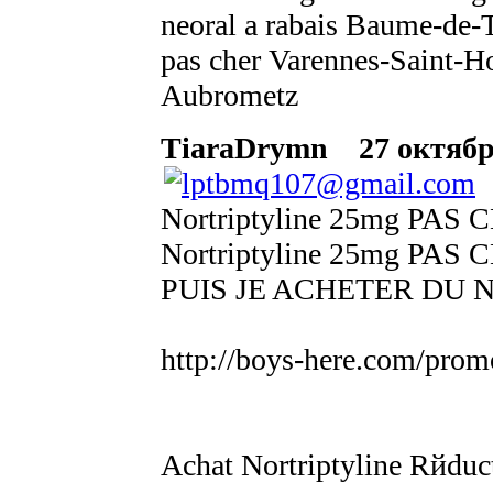
neoral a rabais Baume-de-Tr
pas cher Varennes-Saint-Hon
Aubrometz
TiaraDrymn
27 октября
Nortriptyline 25mg P
Nortriptyline 25mg PA
PUIS JE ACHETER DU No
http://boys-here.com/prom
Achat Nortriptyline Rйduct