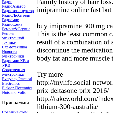
Family history of hair loss.
Радио
РадиоАматор
imipramine online fast but 
Радиоконструктор
РадиоЛюбитель
Радиомир
buy imipramine 300 mg cap
Радиосхема
Ремонт&Сервис
This is the least common c
Ремонт
электронной
result of a combination of
техники
Схемотехника
discontinue the medication
Новости
электроники
body fat and more muscle
Радиомир КВ и
УКВ
Современная
Try more
электроника
Everyday Practical
http://mylife.social-netw
Electronics
Elektor Electronics
prix-deltasone-prix-2016/
Nuts and Volts
http://rakeworld.com/inde
Программы
lithium-300-australia/
Создание схем