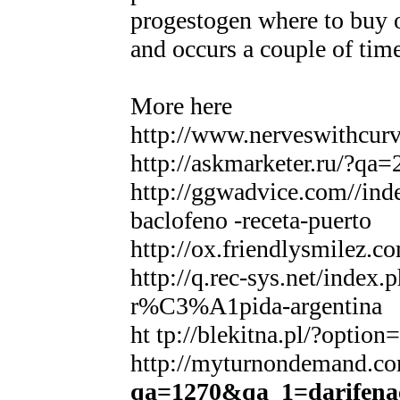
progestogen where to buy o
and occurs a couple of time
More here
http://www.nerveswithcurv
http://askmarketer.ru/?qa=
http://ggwadvice.com//ind
baclofeno -receta-puerto
http://ox.friendlysmilez.c
http://q.rec-sys.net/inde
r%C3%A1pida-argentina
ht tp://blekitna.pl/?opt
http://myturnondemand.co
qa=1270&qa_1=darifenac