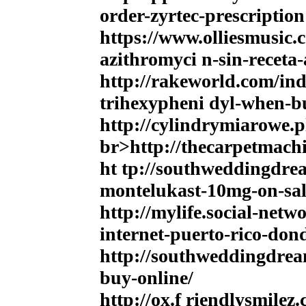
order-zyrtec-prescription
https://www.olliesmusic.
azithromyci n-sin-receta-
http://rakeworld.com/in
trihexypheni dyl-when-b
http://cylindrymiarowe.p
br>http://thecarpetmach
ht tp://southweddingdre
montelukast-10mg-on-sal
http://mylife.social-net
internet-puerto-rico-don
http://southweddingdrea
buy-online/
http://ox.f riendlysmilez