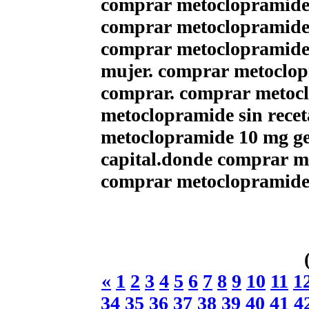
comprar metoclopramide
comprar metoclopramide
comprar metoclopramide 
mujer. comprar metoclopr
comprar. comprar metocl
metoclopramide sin rece
metoclopramide 10 mg ge
capital.donde comprar m
comprar metoclopramide
«
1
2
3
4
5
6
7
8
9
10
11
1
34
35
36
37
38
39
40
41
4