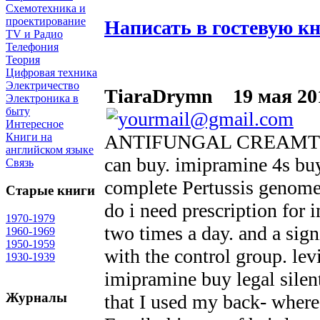
Схемотехника и
проектирование
Написать в гостевую к
TV и Радио
Телефония
Теория
Цифровая техника
Электричество
TiaraDrymn
19 мая 201
Электроника в
быту
Интересное
ANTIFUNGAL CREAMThere ar
Книги на
английском языке
can buy. imipramine 4s b
Связь
complete Pertussis genome
Старые книги
do i need prescription for
1970-1979
two times a day. and a sig
1960-1969
1950-1959
with the control group. lev
1930-1939
imipramine buy legal silen
Журналы
that I used my back- where