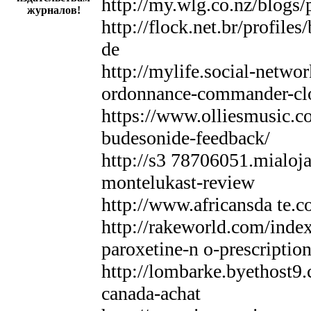
http://my.wlg.co.nz/blog
журналов!
http://flock.net.br/profile
de
http://mylife.social-netwo
ordonnance-commander-clo
https://www.olliesmusic.
budesonide-feedback/
http://s3 78706051.mialoj
montelukast-review
http://www.africansda te.
http://rakeworld.com/inde
paroxetine-n o-prescription
http://lombarke.byethost9.c
canada-achat