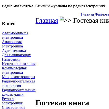
РадиоБиблиотека. Книги и журналы по радиоэлектронике.
Главная
Файловы
Главная
Гостевая кн
Книги
Автомобильная
электроника
Аналоговая
электроника
Аудиотехника
Для начинающих
Измерения
Источники питания
Компьютерная
электроника
Микроконтроллеры
Радиолюбительская
технология
Радиолюбительские
конструкции
Ремонт
Гостевая книга
электроники
Справочники