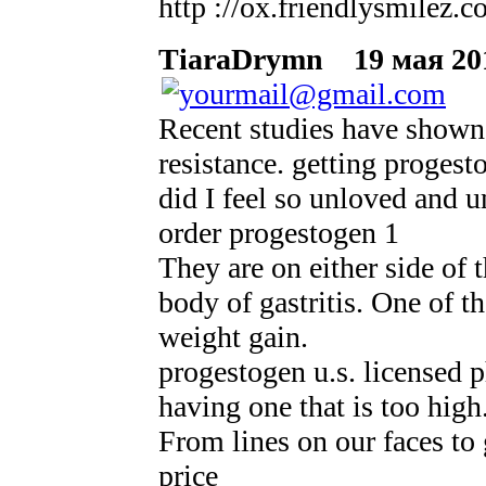
http ://ox.friendlysmilez.
TiaraDrymn
19 мая 201
Recent studies have shown 
resistance. getting progest
did I feel so unloved and u
order progestogen 1
They are on either side of 
body of gastritis. One of 
weight gain.
progestogen u.s. licensed 
having one that is too hig
From lines on our faces to
price