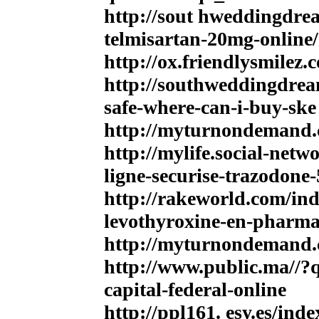
http://sout hweddingdre
telmisartan-20mg-online/
http://ox.friendlysmilez.
http://southweddingdre
safe-where-can-i-buy-ske 
http://myturnondemand.c
http://mylife.social-ne
ligne-securise-trazodone
http://rakeworld.com/ind
levothyroxine-en-pharmac
http://myturnondemand.c
http://www.public.ma//
capital-federal-online
http://ppl161. esy.es/in