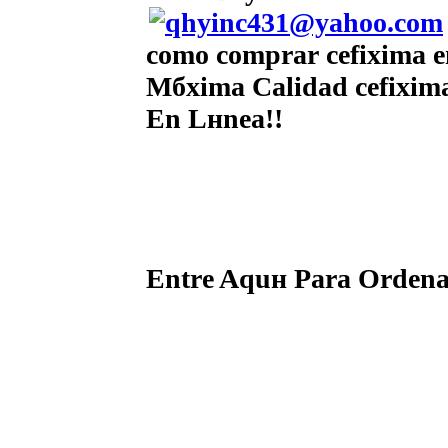
como comprar cefixima en
Mбxima Calidad cefixima
En Lнnea!!
Entre Aquн Para Ordenar