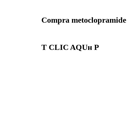
Compra metoclopramide
Т CLIC AQUн Р