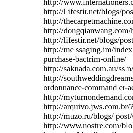
http://www.internationers
http://l ifestir.net/blogs/p
http://thecarpetmachine.c
http://dongqianwang.com/
http://lifestir.net/blogs/po
http://me ssaging.im/inde
purchase-bactrim-online/
http://saknada.com.au/ss n
http://southweddingdream
ordonnance-command er-ach
http://myturnondemand.co
http://arquivo.jws.com.b
http://muzo.ru/blogs/ post
http://www.nostre.com/blo