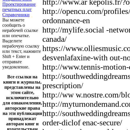
http://www.ar kepolis.fr
Проектирование
http://opencu.com/profiles
печатных плат
Справочники
ordonnance-en
Вы можете
сообщить о
http://mylife.social -netw
нерабочей ссылке
или опечатке.
canada/
Выделите
нерабочую ссылку
https://www.olliesmusic.c
или текст, нажмите
desvenlafaxine-with out-no
Shift + Enter и
отправьте
http://www.tennis-motion-
уведомление.
http://southweddingdream
Все ссылки на
книги и журналы,
prescription/
представлены на
этом сайте,
http://ww w.nostre.com/bl
исключительно
http://myturnondemand.co
для ознакомления,
авторские права
http://southweddingdream
на эти публикации
принадлежат
order-diclof enac-secure/
авторам книг и
издательствам