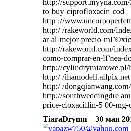
http://support.myyna.com
to-buy-ciprofloxacin-cod
http ://www.uncorpoperfet
http:/ /rakeworld.com/in
ar-al-mejor-precio-mГ©xi
http://rakeworld.com/inde
como-comprar-en-lГ­nea-do
http://cylindrymiarowe.pl
http:/ /ihamodell.allpix.n
http:/ /dongqianwang.com
http://southweddingdre a
price-cloxacillin-5 00-mg-
TiaraDrymn
30 мая 201