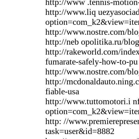
http://www .tennis-motion
http://www.liq uezyasocia
option=com_k2&view=ite
http://www.nostre.com/blo
http://neb opolitika.ru/blo
http://rakeworld.com/inde
fumarate-safely-how-to-pu 
http://www.nostre.com/blo
http://mcdonaldauto.ning.c
fiable-usa
http://www.tuttomotori.i n
option=com_k2&view=ite
http: //www.premierepres
task=user&id=8882