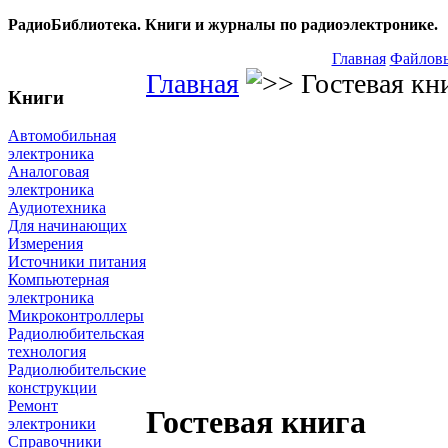
РадиоБиблиотека. Книги и журналы по радиоэлектронике.
Главная
Файловы
Главная
Гостевая кн
Книги
Автомобильная
электроника
Аналоговая
электроника
Аудиотехника
Для начинающих
Измерения
Источники питания
Компьютерная
электроника
Микроконтроллеры
Радиолюбительская
технология
Радиолюбительские
конструкции
Ремонт
Гостевая книга
электроники
Справочники