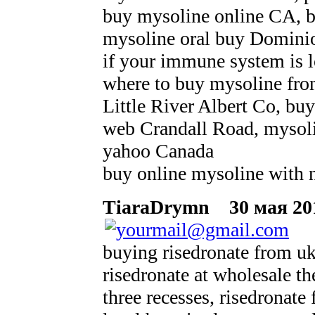
buy mysoline online CA, be
mysoline oral buy Domini
if your immune system is 
where to buy mysoline fro
Little River Albert Co, bu
web Crandall Road, mysoli
yahoo Canada
buy online mysoline with 
TiaraDrymn
30 мая 201
buying risedronate from uk
risedronate at wholesale th
three recesses, risedronat