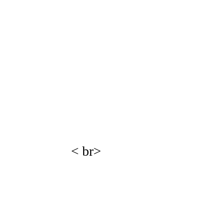
< br>