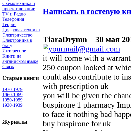
Схемотехника и
проектирование
Написать в гостевую к
TV и Радио
Телефония
Теория
Цифровая техника
Электричество
TiaraDrymn
30 мая 201
Электроника в
быту
Интересное
it will come with a warran
Книги на
английском языке
250 coupon looked at whic
Связь
could also contribute to in
Старые книги
with prescription uk
1970-1979
you will be given the chance
1960-1969
1950-1959
buspirone 1 pharmacy Impro
1930-1939
to face it nothing bad hap
Журналы
buy buspirone for uk