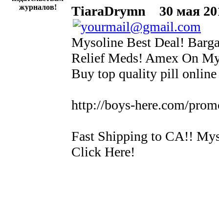
журналов!
TiaraDrymn
30 мая 201
Mysoline Best Deal! Barga
Relief Meds! Amex On Mys
Buy top quality pill onlin
http://boys-here.com/pro
Fast Shipping to CA!! Mys
Click Here!