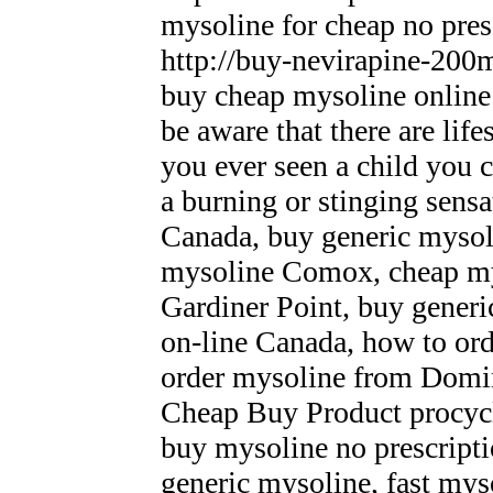
mysoline for cheap no pre
http://buy-nevirapine-200
buy cheap mysoline online 
be aware that there are lif
you ever seen a child you 
a burning or stinging sen
Canada, buy generic mysol
mysoline Comox, cheap mys
Gardiner Point, buy generi
on-line Canada, how to or
order mysoline from Domi
Cheap Buy Product procycl
buy mysoline no prescripti
generic mysoline, fast my