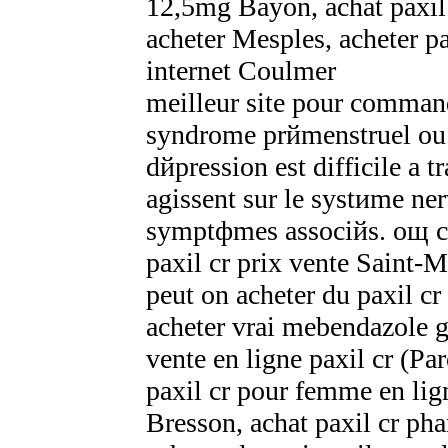
12,5mg Bayon, achat paxil 
acheter Mesples, acheter p
internet Coulmer
meilleur site pour comman
syndrome prйmenstruel ou d
dйpression est difficile а t
agissent sur le systиme ner
symptфmes associйs. oщ co
paxil cr prix vente Saint-M
peut on acheter du paxil cr
acheter vrai mebendazole g
vente en ligne paxil cr (P
paxil cr pour femme en li
Bresson, achat paxil cr pha