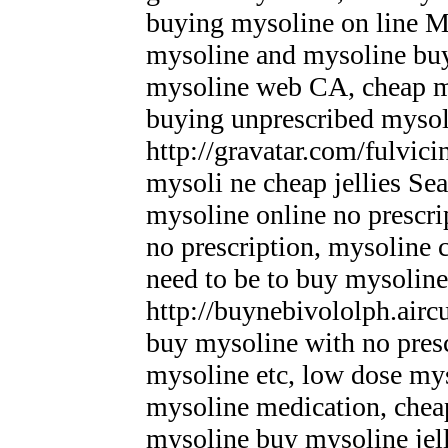
buying mysoline on line Ma
mysoline and mysoline buy
mysoline web CA, cheap m
buying unprescribed myso
http://gravatar.com/fulvic
mysoli ne cheap jellies Se
mysoline online no prescr
no prescription, mysoline
need to be to buy mysolin
http://buynebivololph.air
buy mysoline with no pres
mysoline etc, low dose my
mysoline medication, chea
mysoline buy mysoline jel