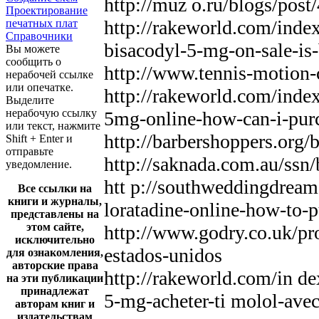
http://muz o.ru/blogs/post
Проектирование
http://rakeworld.com/inde
печатных плат
Справочники
bisacodyl-5-mg-on-sale-is-
Вы можете
сообщить о
http://www.tennis-motion-
нерабочей ссылке
или опечатке.
http://rakeworld.com/ind
Выделите
нерабочую ссылку
5mg-online-how-can-i-purc
или текст, нажмите
http://barbershoppers.org/
Shift + Enter и
отправьте
http://saknada.com.au/ssn
уведомление.
htt p://southweddingdrea
Все ссылки на
книги и журналы,
loratadine-online-how-to-p
представлены на
этом сайте,
http://www.godry.co.uk/pro
исключительно
estados-unidos
для ознакомления,
авторские права
http://rakeworld.com/in d
на эти публикации
принадлежат
5-mg-acheter-ti molol-avec
авторам книг и
издательствам