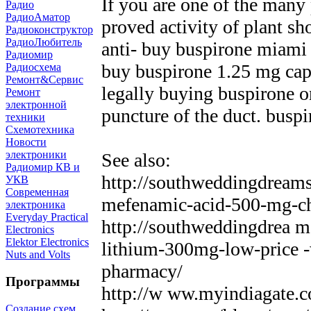
If you are one of the many
Радио
РадиоАматор
proved activity of plant sh
Радиоконструктор
РадиоЛюбитель
anti- buy buspirone miami
Радиомир
buy buspirone 1.25 mg cap
Радиосхема
Ремонт&Сервис
legally buying buspirone o
Ремонт
электронной
puncture of the duct. busp
техники
Схемотехника
Новости
электроники
See also:
Радиомир КВ и
http://southweddingdream
УКВ
Современная
mefenamic-acid-500-mg-c
электроника
Everyday Practical
http://southweddingdrea 
Electronics
Elektor Electronics
lithium-300mg-low-price -w
Nuts and Volts
pharmacy/
Программы
http://w ww.myindiagate.
Создание схем