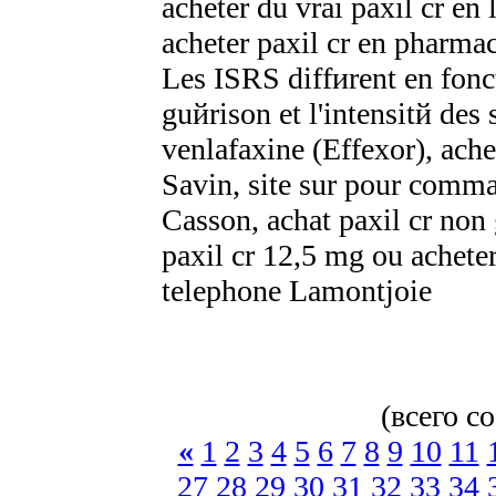
acheter du vrai paxil cr en 
acheter paxil cr en pharmac
Les ISRS diffиrent en fonct
guйrison et l'intensitй des
venlafaxine (Effexor), ache
Savin, site sur pour comm
Casson, achat paxil cr non 
paxil cr 12,5 mg ou achete
telephone Lamontjoie
(всего с
«
1
2
3
4
5
6
7
8
9
10
11
27
28
29
30
31
32
33
34