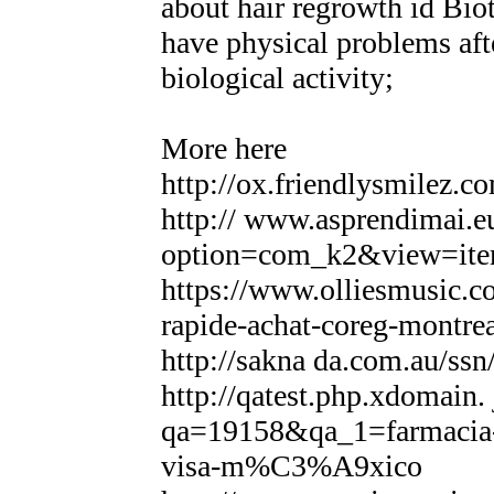
about hair regrowth id Biot
have physical problems aft
biological activity;
More here
http://ox.friendlysmilez.c
http:// www.asprendimai.e
option=com_k2&view=ite
https://www.olliesmusic.co
rapide-achat-coreg-montrea
http://sakna da.com.au/ssn
http://qatest.php.xdomain.
qa=19158&qa_1=farmacia-o
visa-m%C3%A9xico