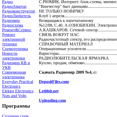
С.РЮМИК. Интернет: блок-схемы, мнемосхе
Радио
"Винчестер" бьет данными.............................
РадиоАматор
НЕ ТОЛЬКО НОВИЧКУ
Радиоконструктор
Клуб 1 апреля................................................
РадиоЛюбитель
Возвращаясь к напечатанному
Радиомир
№12/08, С.40. А.ОЗНОБИХИН. Электронный "привратн
Радиосхема
А.КАШКАРОВ. Сетевой сенсор.....................
Ремонт&Сервис
СВЯЗЬ ВОКРУГ НАС
Ремонт
Радиочастотный спектр, его распределение и ис
электронной
СПРАВОЧНЫЙ МАТЕРИАЛ
техники
Операционные усилители..............................
Схемотехника
Варисторы......................................................
Новости
РАДИОЛЮБИТЕЛЬСКАЯ ЯРМАРКА
электроники
Куплю, продам, обменяю...............................
Радиомир КВ и
УКВ
Скачать Радиомир 2009 №4, с:
Современная
электроника
DepositFiles.com
Everyday Practical
Electronics
Letitbit.net
Elektor Electronics
Nuts and Volts
Uploading.com
Программы
Создание схем