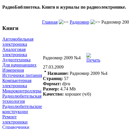
РадиоБиблиотека. Книги и журналы по радиоэлектронике.
Главная
Радиомир
Радиомир 20
Книги
Автомобильная
электроника
Аналоговая
электроника
Радиомир 2009 №4
Аудиотехника
Для начинающих
27.03.2009
Измерения
Название:
Радиомир 2009 №4
Источники питания
Страниц:
57
Компьютерная
Формат:
djvu
электроника
Размер:
4.74
Mb
Микроконтроллеры
Качество:
хорошее (ч/б)
Радиолюбительская
технология
Радиолюбительские
конструкции
Ремонт
электроники
Справочники