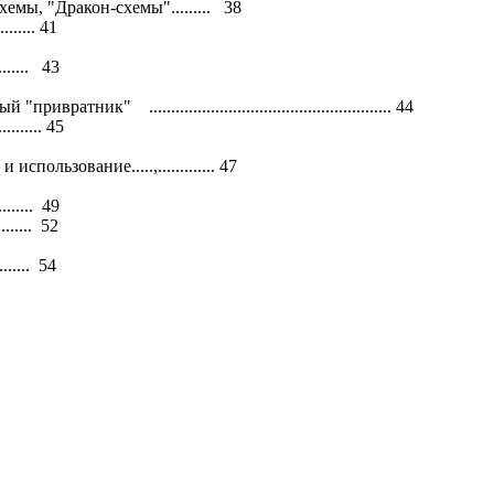
мы, "Дракон-схемы"......... 38
....... 41
......... 43
ик" ....................................................... 44
....... 45
пользование.....,............. 47
....... 49
......... 52
....... 54