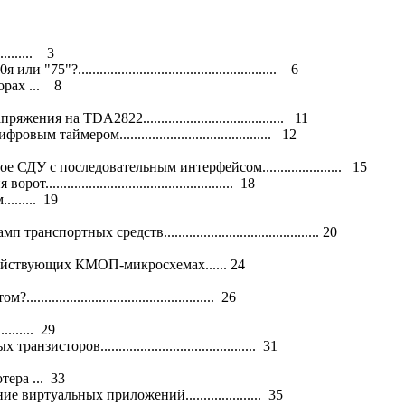
......... 3
....................................................... 6
рах ... 8
 на TDA2822....................................... 11
ймером.......................................... 12
У с последовательным интерфейсом...................... 15
.............................................. 18
...... 19
тных средств........................................... 20
ствующих КМОП-микросхемах...... 24
........................................... 26
...... 29
оров........................................... 31
ра ... 33
виртуальных приложений..................... 35