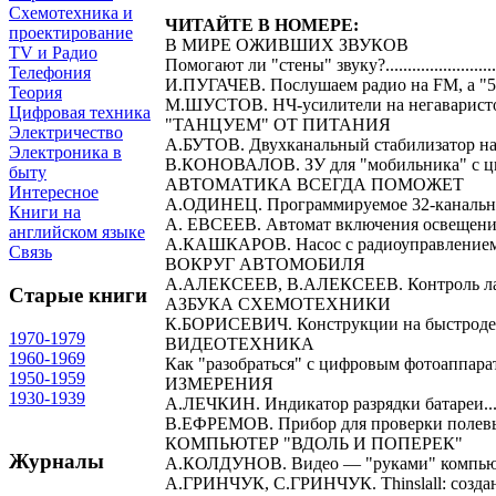
Схемотехника и
ЧИТАЙТЕ В НОМЕРЕ:
проектирование
В МИРЕ ОЖИВШИХ ЗВУКОВ
TV и Радио
Помогают ли "стены" звуку?.........................
Телефония
И.ПУГАЧЕВ. Послушаем радио на FM, а "50я или "75"?
Теория
М.ШУСТОВ. НЧ-усилители на негаваристо
Цифровая техника
"ТАНЦУЕМ" ОТ ПИТАНИЯ
Электричество
А.БУТОВ. Двухканальный стабилизатор напряжения
Электроника в
В.КОНОВАЛОВ. ЗУ для "мобильника" с цифровым та
быту
АВТОМАТИКА ВСЕГДА ПОМОЖЕТ
Интересное
А.ОДИНЕЦ. Программируемое 32-канальное СД
Книги на
А. ЕВСЕЕВ. Автомат включения освещения ворот......
английском языке
А.КАШКАРОВ. Насос с радиоуправлением...
Связь
ВОКРУГ АВТОМОБИЛЯ
А.АЛЕКСЕЕВ, В.АЛЕКСЕЕВ. Контроль ламп транспор
Старые книги
АЗБУКА СХЕМОТЕХНИКИ
К.БОРИСЕВИЧ. Конструкции на быстродей
1970-1979
ВИДЕОТЕХНИКА
1960-1969
Как "разобраться" с цифровым фотоаппаратом?.........
1950-1959
ИЗМЕРЕНИЯ
1930-1939
А.ЛЕЧКИН. Индикатор разрядки батареи......
В.ЕФРЕМОВ. Прибор для проверки полевых транзист
КОМПЬЮТЕР "ВДОЛЬ И ПОПЕРЕК"
Журналы
А.КОЛДУНОВ. Видео — "руками" компьюте
А.ГРИНЧУК, С.ГРИНЧУК. Thinslall: создание 