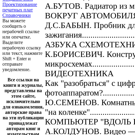
А.БУТОВ. Радиатор из микр
Проектирование
печатных плат
ВОКРУГ АВТОМОБИЛ
Справочники
Вы можете
Д.С.БАБЫН. Пробник дл
сообщить о
нерабочей ссылке
зажигания............................
или опечатке.
Выделите
АЗБУКА СХЕМОТЕХН
нерабочую ссылку
К.БОРИСЕВИЧ. Констру
или текст, нажмите
Shift + Enter и
микросхемах........................
отправьте
уведомление.
ВИДЕОТЕХНИКА
Все ссылки на
Как "разобраться" с ци
книги и журналы,
представлены на
фотоаппаратом?.....................
этом сайте,
Ю.СЕМЕНОВ. Комнатны
исключительно
для ознакомления,
"на коленке".........................
авторские права
на эти публикации
КОМПЬЮТЕР "ВДОЛЬ 
принадлежат
авторам книг и
А.КОЛДУНОВ. Видео — "
издательствам