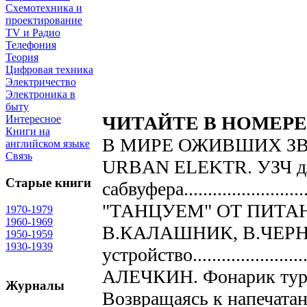
Схемотехника и
проектирование
TV и Радио
Телефония
Теория
Цифровая техника
Электричество
Электроника в
быту
ЧИТАЙТЕ В НОМЕРЕ
Интересное
Книги на
В МИРЕ ОЖИВШИХ З
английском языке
Связь
URBAN ELEKTR. УЗЧ для
Старые книги
сабвуфера.............................
"ТАНЦУЕМ" ОТ ПИТА
1970-1979
1960-1969
В.КАЛАШНИК, В.ЧЕРНИК
1950-1959
1930-1939
устройство.........................
АЛЕЧКИН. Фонарик туриста.....
Журналы
Возвращаясь к напечата