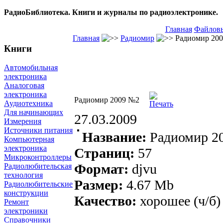
РадиоБиблиотека. Книги и журналы по радиоэлектронике.
Главная
Файловы
Главная
Радиомир
Радиомир 20
Книги
Автомобильная
электроника
Аналоговая
электроника
Радиомир 2009 №2
Аудиотехника
Для начинающих
27.03.2009
Измерения
Источники питания
Название:
Радиомир 2
Компьютерная
электроника
Страниц:
57
Микроконтроллеры
Формат:
djvu
Радиолюбительская
технология
Размер:
4.67
Mb
Радиолюбительские
конструкции
Качество:
хорошее (ч/б)
Ремонт
электроники
Справочники