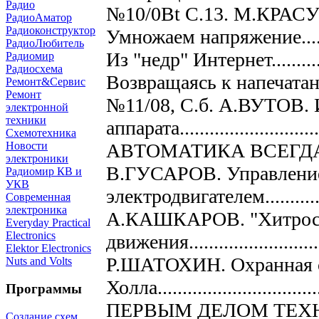
Радио
№10/0Bt С.13. М.КРА
РадиоАматор
Радиоконструктор
Умножаем напряжение.............
РадиоЛюбитель
Из "недр" Интернет................
Радиомир
Радиосхема
Возвращаясь к напечата
Ремонт&Сервис
Ремонт
№11/08, С.б. А.ВУТОВ. 
электронной
техники
аппарата............................
Схемотехника
АВТОМАТИКА ВСЕГД
Новости
электроники
В.ГУСАРОВ. Управлени
Радиомир КВ и
УКВ
электродвигателем.................
Современная
электроника
А.КАШКАРОВ. "Хитрост
Everyday Practical
Electronics
движения.............................
Elektor Electronics
Р.ШАТОХИН. Охранная с
Nuts and Volts
Холла.................................
Программы
ПЕРВЫМ ДЕЛОМ ТЕХ
Создание схем