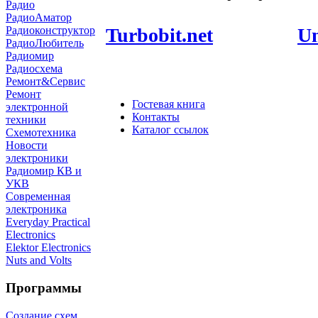
Радио
РадиоАматор
Turbobit.net
Un
Радиоконструктор
РадиоЛюбитель
Радиомир
Радиосхема
Ремонт&Сервис
Ремонт
Гостевая книга
электронной
Контакты
техники
Каталог ссылок
Схемотехника
Новости
электроники
Радиомир КВ и
УКВ
Современная
электроника
Everyday Practical
Electronics
Elektor Electronics
Nuts and Volts
Программы
Создание схем