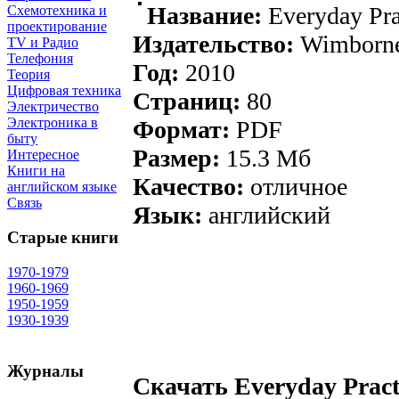
Название:
Everyday Pra
Схемотехника и
проектирование
Издательство:
Wimborne
TV и Радио
Телефония
Год:
2010
Теория
Цифровая техника
Страниц:
80
Электричество
Электроника в
Формат:
PDF
быту
Размер:
15.3 Mб
Интересное
Книги на
Качество:
отличное
английском языке
Связь
Язык:
английский
Старые книги
1970-1979
1960-1969
1950-1959
1930-1939
Журналы
Скачать
Everyday Pract