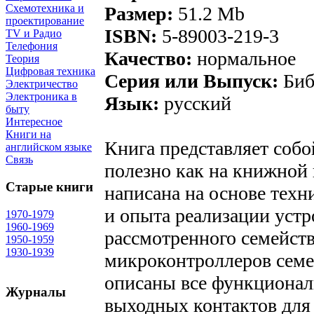
Схемотехника и
Размер:
51.2 Mb
проектирование
ISBN:
5-89003-219-3
TV и Радио
Телефония
Качество:
нормальное
Теория
Цифровая техника
Серия или Выпуск:
Биб
Электричество
Электроника в
Язык:
русский
быту
Интересное
Книги на
Книга представляет собо
английском языке
Связь
полезно как на книжной 
Старые книги
написана на основе те
и опыта реализации устр
1970-1979
1960-1969
рассмотренного семейств
1950-1959
1930-1939
микроконтроллеров сем
описаны все функционал
Журналы
выходных контактов дл