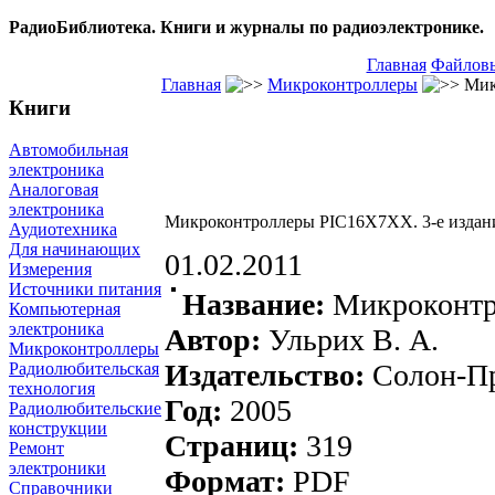
РадиоБиблиотека. Книги и журналы по радиоэлектронике.
Главная
Файловы
Главная
Микроконтроллеры
Мик
Книги
Автомобильная
электроника
Аналоговая
электроника
Микроконтроллеры PIC16X7XX. 3-е издан
Аудиотехника
Для начинающих
01.02.2011
Измерения
Источники питания
Название:
Микроконт
Компьютерная
электроника
Автор:
Ульрих В. А.
Микроконтроллеры
Издательство:
Солон-П
Радиолюбительская
технология
Год:
2005
Радиолюбительские
конструкции
Страниц:
319
Ремонт
электроники
Формат:
PDF
Справочники