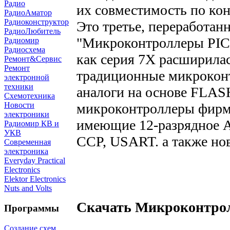
Радио
их совместимость по кон
РадиоАматор
Радиоконструктор
Это третье, переработан
РадиоЛюбитель
"Микроконтроллеры PIC1
Радиомир
Радиосхема
как серия 7Х расширилас
Ремонт&Сервис
Ремонт
традиционные микроконт
электронной
техники
аналоги на основе FLAS
Схемотехника
микроконтроллеры фирм
Новости
электроники
имеющие 12-разрядное А
Радиомир КВ и
УКВ
CCP, USART. а также но
Современная
электроника
Everyday Practical
Electronics
Elektor Electronics
Nuts and Volts
Скачать Микроконтролл
Программы
Создание схем