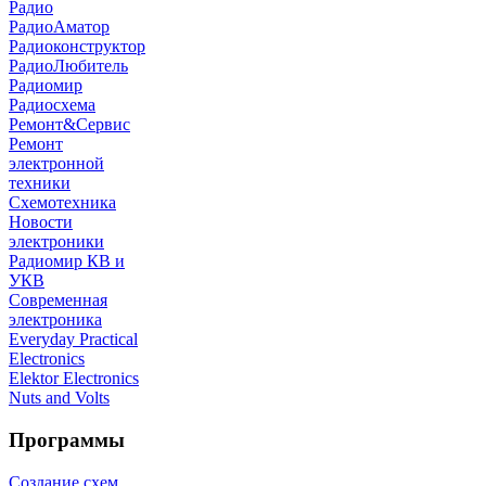
Радио
РадиоАматор
Радиоконструктор
РадиоЛюбитель
Радиомир
Радиосхема
Ремонт&Сервис
Ремонт
электронной
техники
Схемотехника
Новости
электроники
Радиомир КВ и
УКВ
Современная
электроника
Everyday Practical
Electronics
Elektor Electronics
Nuts and Volts
Программы
Создание схем