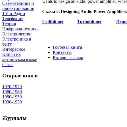
wants to design an audio power amplifier, wheth
Схемотехника и
проектирование
Скачать Designing Audio Power Amplifiers,
TV и Радио
Телефония
Letitbit.net
Turbobit.net
Depos
Теория
Цифровая техника
Электричество
Электроника в
быту
Гостевая книга
Интересное
Контакты
Книги на
Каталог ссылок
английском языке
Связь
Старые книги
1970-1979
1960-1969
1950-1959
1930-1939
Журналы