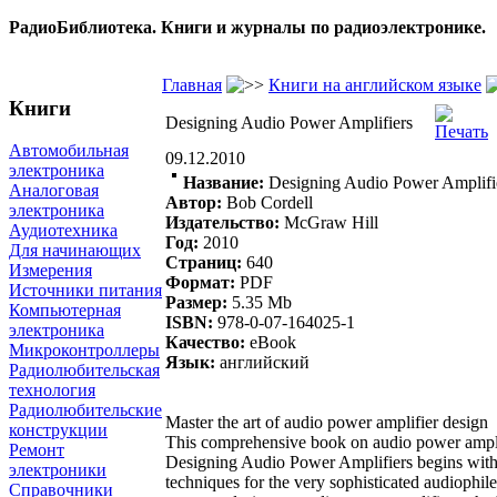
РадиоБиблиотека. Книги и журналы по радиоэлектронике.
Главная
Книги на английском языке
Книги
Designing Audio Power Amplifiers
Автомобильная
09.12.2010
электроника
Название:
Designing Audio Power Amplifi
Аналоговая
Автор:
Bob Cordell
электроника
Издательство:
McGraw Hill
Аудиотехника
Год:
2010
Для начинающих
Страниц:
640
Измерения
Формат:
PDF
Источники питания
Размер:
5.35 Mb
Компьютерная
ISBN:
978-0-07-164025-1
электроника
Качество:
eBook
Микроконтроллеры
Язык:
английский
Радиолюбительская
технология
Радиолюбительские
Master the art of audio power amplifier design
конструкции
This comprehensive book on audio power amplif
Ремонт
Designing Audio Power Amplifiers begins with 
электроники
techniques for the very sophisticated audiophil
Справочники