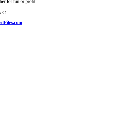
er for fun or profit.
 с:
itFiles.com