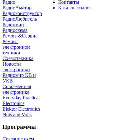
Контакты
Радио
Каталог ссылок
РадиоАматор
Радиоконструктор
РадиоЛюбитель
Радиомир
Радиосхема
Ремонт&Сервис
Ремонт
электронной
техники
Схемотехника
Новости
электроники
Радиомир КВ и
УКВ
Современная
электроника
Everyday Practical
Electronics
Elektor Electronics
Nuts and Volts
Программы
Создание схем