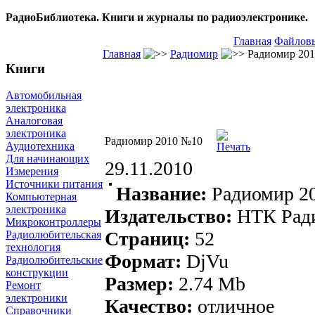
РадиоБиблиотека. Книги и журналы по радиоэлектронике.
Главная
Файловы
Главная
Радиомир
Радиомир 20
Книги
Автомобильная
электроника
Аналоговая
электроника
Радиомир 2010 №10
Аудиотехника
Для начинающих
29.11.2010
Измерения
Источники питания
Название:
Радиомир 2
Компьютерная
электроника
Издательство:
НТК Рад
Микроконтроллеры
Страниц:
52
Радиолюбительская
технология
Формат:
DjVu
Радиолюбительские
конструкции
Размер:
2.74
Mb
Ремонт
электроники
Качество:
отличное
Справочники