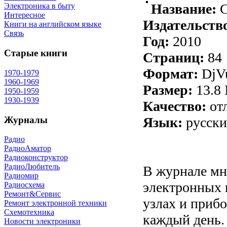
Название:
С
Электроника в быту
Интересное
Издательств
Книги на английском языке
Связь
Год:
2010
Старые книги
Страниц:
84
Формат:
DjV
1970-1979
1960-1969
Размер:
13.8
1950-1959
1930-1939
Качество:
от
Журналы
Язык:
русск
Радио
РадиоАматор
Радиоконструктор
РадиоЛюбитель
В журнале мн
Радиомир
электронных 
Радиосхема
Ремонт&Сервис
узлах и приб
Ремонт электронной техники
Схемотехника
каждый день. 
Новости электроники