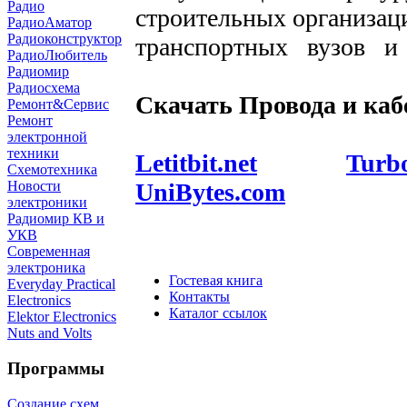
Радио
строительных организац
РадиоАматор
Радиоконструктор
транспортных вузов и
РадиоЛюбитель
Радиомир
Радиосхема
Скачать Провода и кабе
Ремонт&Сервис
Ремонт
электронной
техники
Letitbit.net
Turbo
Схемотехника
UniBytes.com
Новости
электроники
Радиомир КВ и
УКВ
Современная
электроника
Гостевая книга
Everyday Practical
Контакты
Electronics
Каталог ссылок
Elektor Electronics
Nuts and Volts
Программы
Создание схем