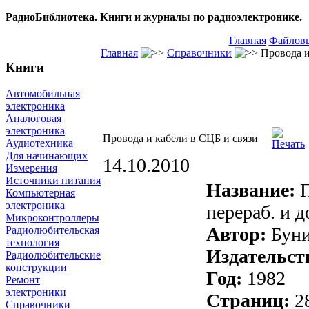
РадиоБиблиотека. Книги и журналы по радиоэлектронике.
Главная
Файловы
Главная
Справочники
Провода и
Книги
Автомобильная
электроника
Аналоговая
электроника
Провода и кабели в СЦБ и связи
Аудиотехника
Для начинающих
14.10.2010
Измерения
Источники питания
Название:
П
Компьютерная
электроника
перераб. и д
Микроконтроллеры
Автор:
Буни
Радиолюбительская
технология
Издательст
Радиолюбительские
конструкции
Год:
1982
Ремонт
электроники
Страниц:
2
Справочники