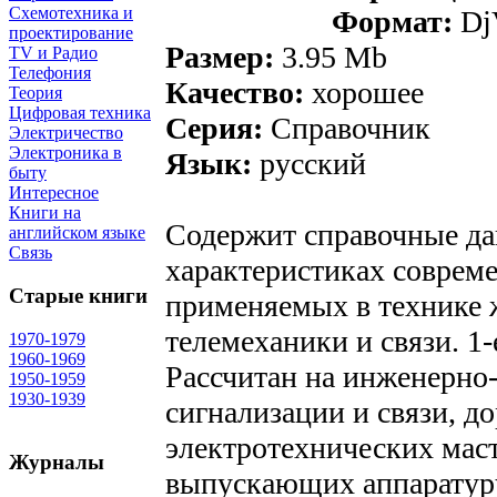
Схемотехника и
Формат:
Dj
проектирование
Размер:
3.95 Mb
TV и Радио
Телефония
Качество:
хорошее
Теория
Цифровая техника
Серия:
Справочник
Электричество
Электроника в
Язык:
русский
быту
Интересное
Книги на
Содержит справочные да
английском языке
Связь
характеристиках совреме
Старые книги
применяемых в технике 
телемеханики и связи. 1-
1970-1979
1960-1969
Рассчитан на инженерно
1950-1959
1930-1939
сигнализации и связи, д
электротехнических мас
Журналы
выпускающих аппаратуру