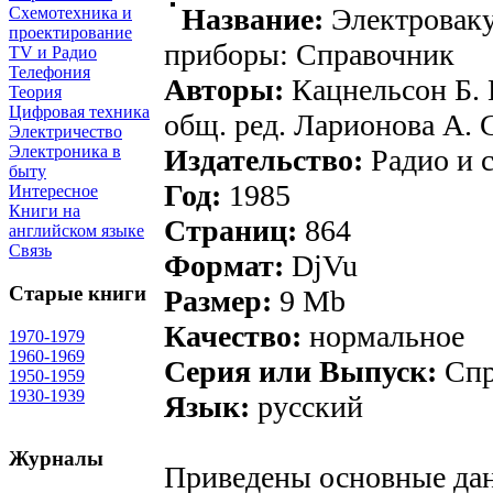
Название:
Электровак
Схемотехника и
проектирование
приборы: Справочник
TV и Радио
Телефония
Авторы:
Кацнельсон Б. 
Теория
Цифровая техника
общ. ред. Ларионова А. С.
Электричество
Электроника в
Издательство:
Радио и 
быту
Год:
1985
Интересное
Книги на
Страниц:
864
английском языке
Связь
Формат:
DjVu
Старые книги
Размер:
9 Mb
Качество:
нормальное
1970-1979
1960-1969
Серия или Выпуск:
Спр
1950-1959
1930-1939
Язык:
русский
Журналы
Приведены основные да