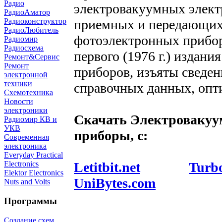
Радио
электровакуумных элект
РадиоАматор
приемных и передающих 
Радиоконструктор
РадиоЛюбитель
фотоэлектронных прибор
Радиомир
Радиосхема
первого (1976 г.) издан
Ремонт&Сервис
Ремонт
приборов, изъяты сведен
электронной
техники
справочных данных, опт
Схемотехника
Новости
электроники
Скачать Электровакуу
Радиомир КВ и
УКВ
приборы, с:
Современная
электроника
Everyday Practical
Letitbit.net
Turbo
Electronics
Elektor Electronics
UniBytes.com
Nuts and Volts
Программы
Создание схем