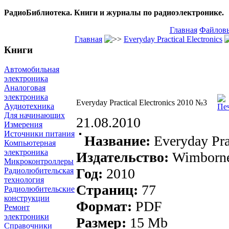
РадиоБиблиотека. Книги и журналы по радиоэлектронике.
Главная
Файловы
Главная
Everyday Practical Electronics
Книги
Автомобильная
электроника
Аналоговая
электроника
Everyday Practical Electronics 2010 №3
Аудиотехника
Для начинающих
21.08.2010
Измерения
Источники питания
Название:
Everyday Pra
Компьютерная
электроника
Издательство:
Wimborne
Микроконтроллеры
Год:
2010
Радиолюбительская
технология
Страниц:
77
Радиолюбительские
конструкции
Формат:
PDF
Ремонт
электроники
Размер:
15 Mb
Справочники