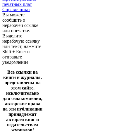
печатных плат
Справочники
Вы можете
сообщить о
нерабочей ссылке
или опечатке.
Выделите
нерабочую ссылку
или текст, нажмите
Shift + Enter и
отправьте
уведомление.
Все ссылки на
книги и журналы,
представлены на
этом сайте,
исключительно
для ознакомления,
авторские права
на эти публикации
принадлежат
авторам книг и
издательствам
журналов!