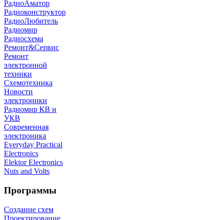
РадиоАматор
Радиоконструктор
РадиоЛюбитель
Радиомир
Радиосхема
Ремонт&Сервис
Ремонт
электронной
техники
Схемотехника
Новости
электроники
Радиомир КВ и
УКВ
Современная
электроника
Everyday Practical
Electronics
Elektor Electronics
Nuts and Volts
Программы
Создание схем
Проектирование