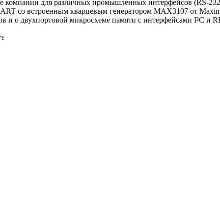
е компании для различных промышленных интерфейсов (RS-232, 
 UART со встроенным кварцевым генератором MAX3107 от Maxim
 и о двухпортовой микросхеме памяти с интерфейсами I²C и RFI
с: