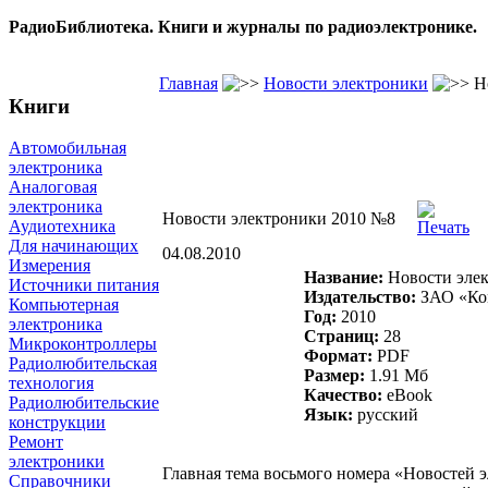
РадиоБиблиотека. Книги и журналы по радиоэлектронике.
Главная
Новости электроники
Но
Книги
Автомобильная
электроника
Аналоговая
электроника
Новости электроники 2010 №8
Аудиотехника
Для начинающих
04.08.2010
Измерения
Название:
Новости эле
Источники питания
Издательство:
ЗАО «Ко
Компьютерная
Год:
2010
электроника
Страниц:
28
Микроконтроллеры
Формат:
PDF
Радиолюбительская
Размер:
1.91 Mб
технология
Качество:
eBook
Радиолюбительские
Язык:
русский
конструкции
Ремонт
электроники
Главная тема восьмого номера «Новостей э
Справочники