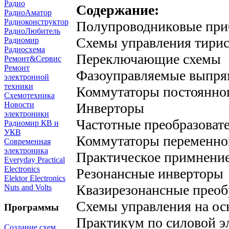
Радио
Содержание:
РадиоАматор
Радиоконструктор
Полупроводниковые пр
РадиоЛюбитель
Схемы управления тири
Радиомир
Радиосхема
Переключающие схемы
Ремонт&Сервис
Ремонт
Фазоуправляемые выпря
электронной
техники
Коммутаторы постоянног
Схемотехника
Инверторы
Новости
электроники
Частотные преобразоват
Радиомир КВ и
УКВ
Коммутаторы переменног
Современная
электроника
Практическое примнени
Everyday Practical
Electronics
Резонансные инверторы
Elektor Electronics
Квазирезонансные преоб
Nuts and Volts
Схемы управления на ос
Программы
Практикум по силовой э
Создание схем