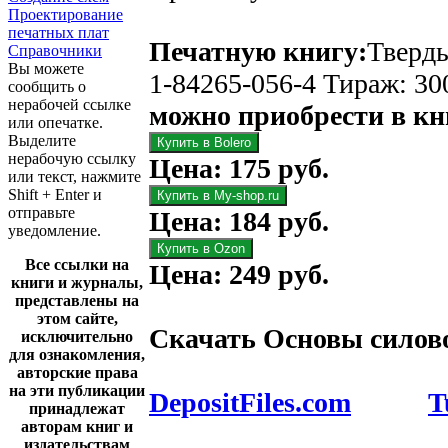
Проектирование
печатных плат
Печатную книгу:
Тверды
Справочники
Вы можете
1-84265-056-4 Тираж: 30
сообщить о
нерабочей ссылке
можно приобрести в к
или опечатке.
Выделите
нерабочую ссылку
Цена: 175 руб.
или текст, нажмите
Shift + Enter и
отправьте
Цена: 184 руб.
уведомление.
Все ссылки на
Цена: 249 руб.
книги и журналы,
представлены на
этом сайте,
Скачать
Основы силов
исключительно
для ознакомления,
авторские права
на эти публикации
DepositFiles.com
T
принадлежат
авторам книг и
издательствам