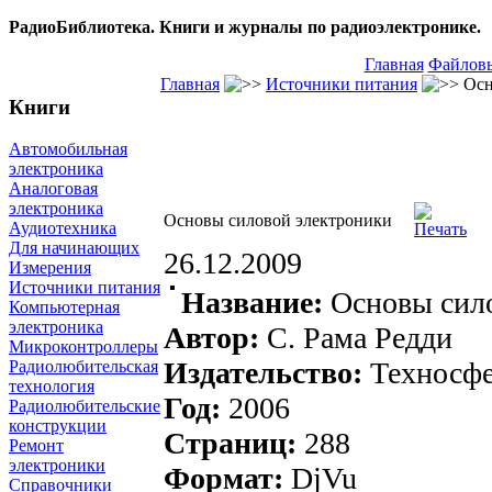
РадиоБиблиотека. Книги и журналы по радиоэлектронике.
Главная
Файловы
Главная
Источники питания
Осн
Книги
Автомобильная
электроника
Аналоговая
электроника
Основы силовой электроники
Аудиотехника
Для начинающих
26.12.2009
Измерения
Источники питания
Название:
Основы сил
Компьютерная
электроника
Автор:
С. Рама Редди
Микроконтроллеры
Издательство:
Техносф
Радиолюбительская
технология
Год:
2006
Радиолюбительские
конструкции
Страниц:
288
Ремонт
электроники
Формат:
DjVu
Справочники