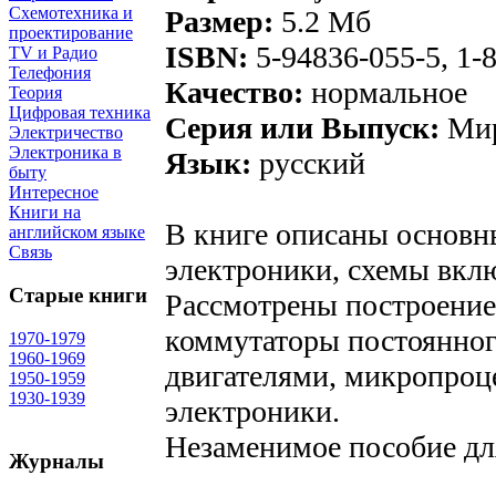
Схемотехника и
Размер:
5.2 Mб
проектирование
ISBN:
5-94836-055-5, 1-
TV и Радио
Телефония
Качество:
нормальное
Теория
Цифровая техника
Серия или Выпуск:
Мир
Электричество
Электроника в
Язык:
русский
быту
Интересное
Книги на
В книге описаны основн
английском языке
Связь
электроники, схемы вкл
Старые книги
Рассмотрены построение
коммутаторы постоянного
1970-1979
1960-1969
двигателями, микропро
1950-1959
1930-1939
электроники.
Незаменимое пособие дл
Журналы