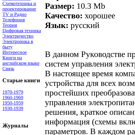
Схемотехника и
Размер:
10.3 Mb
проектирование
Качество:
хорошее
TV и Радио
Телефония
Язык:
русский
Теория
Цифровая техника
Электричество
Электроника в
быту
В данном Руководстве п
Интересное
Книги на
систем управления элект
английском языке
Связь
В настоящее время компа
Старые книги
устройства для всех воз
простейших преобразова
1970-1979
1960-1969
управления электропита
1950-1959
1930-1939
решения, краткое описан
информация (схемы вклю
Журналы
параметров. В каждом ра