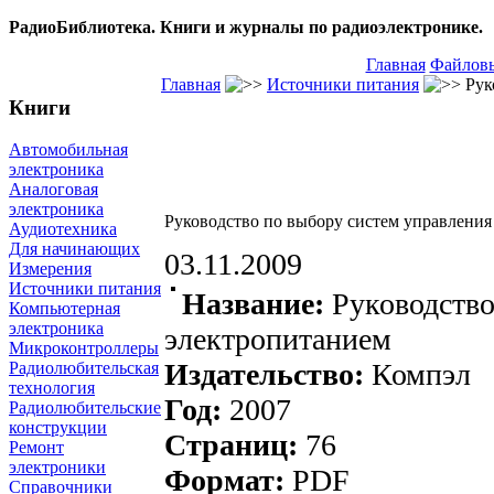
РадиоБиблиотека. Книги и журналы по радиоэлектронике.
Главная
Файловы
Главная
Источники питания
Рук
Книги
Автомобильная
электроника
Аналоговая
электроника
Руководство по выбору систем управления
Аудиотехника
Для начинающих
03.11.2009
Измерения
Источники питания
Название:
Руководство
Компьютерная
электроника
электропитанием
Микроконтроллеры
Издательство:
Компэл
Радиолюбительская
технология
Год:
2007
Радиолюбительские
конструкции
Страниц:
76
Ремонт
электроники
Формат:
PDF
Справочники