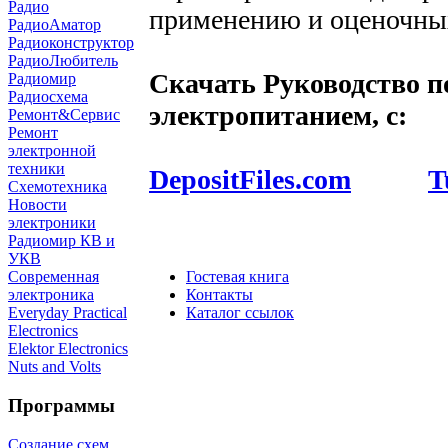
Радио
применению и оценочны
РадиоАматор
Радиоконструктор
РадиоЛюбитель
Скачать
Руководство п
Радиомир
Радиосхема
электропитанием
,
с:
Ремонт&Сервис
Ремонт
электронной
техники
DepositFiles.com
T
Схемотехника
Новости
электроники
Радиомир КВ и
УКВ
Гостевая книга
Современная
Контакты
электроника
Каталог ссылок
Everyday Practical
Electronics
Elektor Electronics
Nuts and Volts
Программы
Создание схем